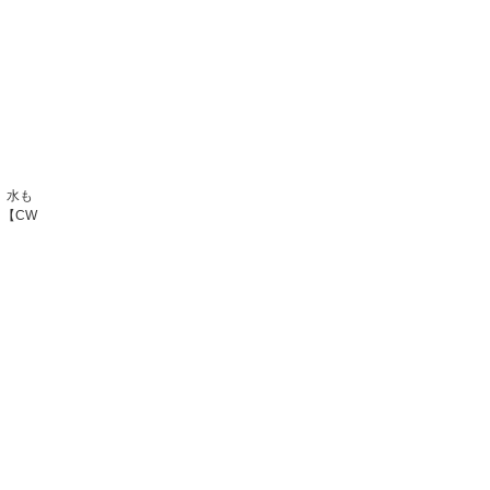
 水も
）【CW