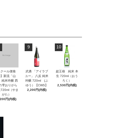
9
10
【クール便推
武勇 「アイラブ
超王祿 純米 本
奨】新流「山
ユー」 八反 純米
生 720ml（おう
」純米吟醸 西
吟醸 720ml (ぶ
ろく）
の雫おりがら
ゆう）【CWS】
2,530円(内税)
720ml（やま
2,200円(内税)
がた）
,200円(内税)