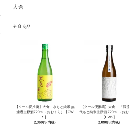
大倉
8
全
商品
【クール便推奨】大倉 水もと純米 無
【クール便推奨】大倉 「源流
濾過生原酒720ml（おおくら）【CW
代もと純米生原酒 720ml （お
S】
【CWS】
2,360円(内税)
2,090円(内税)