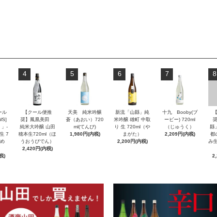
4
5
6
7
8
ール
【クール便推
天美 純米吟醸
新流「山縣」純
十九 Booby(ブ
S]
奨】鳳凰美田
蒼（あおい）720
米吟醸 雄町 中取
ービー) 720ml
」-
純米大吟醸 山田
ml(てんび)
り 生 720ml（や
（じゅうく）
縣
生 7
穂本生720ml（ほ
1,980円(内税)
まがた）
2,209円(内税)
都
んめ
うおうびでん）
2,200円(内税)
み生
2,420円(内税)
税)
2