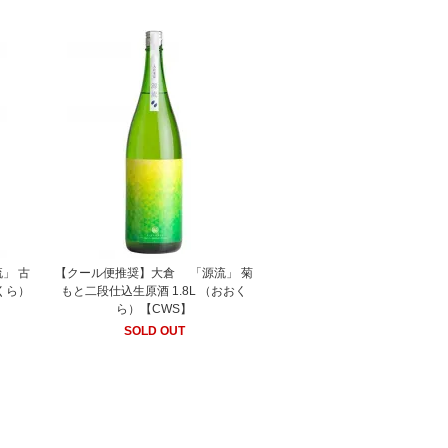
」 古
【クール便推奨】大倉 「源流」 菊
おくら）
もと二段仕込生原酒 1.8L （おおく
ら）【CWS】
SOLD OUT