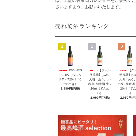
は、上記の営業日カレンダーをご参照くだ
さいますよう、お願いいたします。
売れ筋酒ランキング
1
2
3
UGO HES
【クール
【ク
PERIA（へスペ
便推奨】[CWS]
便推奨】[CW
リア）720ml（う
天明「あう。」-
天明「あう。
ごのつき）
赤身- 純米酒 生 7
白身- 純米酒 
1,980円(内税)
20ml（てんめ
20ml（て
い）
い）
2,090円(内税)
2,090円(内