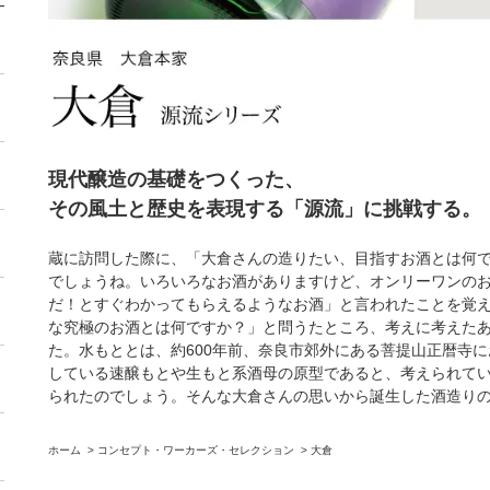
現代醸造の基礎をつくった、
その風土と歴史を表現する「源流」に挑戦する。
蔵に訪問した際に、「大倉さんの造りたい、目指すお酒とは何
でしょうね。いろいろなお酒がありますけど、オンリーワンの
だ！とすぐわかってもらえるようなお酒」と言われたことを覚
な究極のお酒とは何ですか？」と問うたところ、考えに考えた
た。水もととは、約600年前、奈良市郊外にある菩提山正暦寺
している速醸もとや生もと系酒母の原型であると、考えられて
られたのでしょう。そんな大倉さんの思いから誕生した酒造り
ホーム
>
コンセプト・ワーカーズ・セレクション
>
大倉