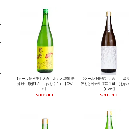
【クール便推奨】大倉 水もと純米 無
【クール便推奨】大倉 「源流
濾過生原酒1.8L （おおくら）【CW
代もと純米生原酒 1.8L （お
S】
【CWS】
SOLD OUT
SOLD OUT