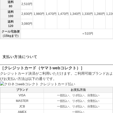
送料
2,510円
80
送料
2,830円
1,980円
1,470円
1,470円
1,340円
1,330円
1,280円
1,2
100
送料
3,080円
120
クール宅急便
＋510円
（15kgまで）
支払い方法について
［クレジットカード（ヤマトwebコレクト）］
クレジットカード決済がご利用いただけます。ご利用可能ブランドおよ
びお支払い方法は以下の通りです。
ブランド
お支払方法
VISA
一括払い、リボ払い、分割払い
MASTER
一括払い、リボ払い、分割払い
JCB
一括払い、リボ払い、分割払い
AMEX
一括払い