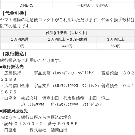
DINERS
一括払い、リボ払い
［代金引換］
ヤマト運輸の宅急便コレクトがご利用いただけます。代金引換手数料は
以下の通りです。
代引き手数料（コレクト）
１万円未満
１万円以上〜３万円未満
３万円以上
330円
440円
660円
［銀行振込］
銀行振込をご利用いただけます。
■銀行振込先
・広島銀行 宇品支店（ﾋﾛｼﾏｷﾞﾝｺｳ ｳｼﾞﾅｼﾃﾝ） 普通預金 ３０２
３１８９
・広島信用金庫 宇品支店（ﾋﾛｼﾏｼﾝﾖｳｷﾝｺ ｳｼﾞﾅｼﾃﾝ）普通預金 ０４１
９６７５
・口座名：株式会社 酒商山田 代表取締役 山田 淳二
ｶ）ｻｹｼｮｳﾔﾏﾀﾞ ﾀﾞｲﾋｮｳﾄﾘｼﾏﾘﾔｸ ﾔﾏﾀﾞｼﾞｭﾝｼﾞ
■郵便局振込先
※ゆうちょ銀行口座からお振込の場合
・記号 ０１３００－２ 番号 ５０６８５
・口座名 株式会社 酒商山田