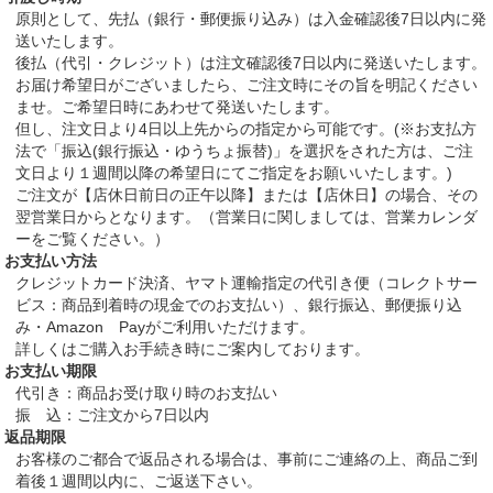
原則として、先払（銀行・郵便振り込み）は入金確認後7日以内に発
送いたします。
後払（代引・クレジット）は注文確認後7日以内に発送いたします。
お届け希望日がございましたら、ご注文時にその旨を明記ください
ませ。ご希望日時にあわせて発送いたします。
但し、注文日より4日以上先からの指定から可能です。(※お支払方
法で「振込(銀行振込・ゆうちょ振替)」を選択をされた方は、ご注
文日より１週間以降の希望日にてご指定をお願いいたします。)
ご注文が【店休日前日の正午以降】または【店休日】の場合、その
翌営業日からとなります。（営業日に関しましては、営業カレンダ
ーをご覧ください。）
お支払い方法
クレジットカード決済、ヤマト運輸指定の代引き便（コレクトサー
ビス：商品到着時の現金でのお支払い）、銀行振込、郵便振り込
み・Amazon Payがご利用いただけます。
詳しくはご購入お手続き時にご案内しております。
お支払い期限
代引き：商品お受け取り時のお支払い
振 込：ご注文から7日以内
返品期限
お客様のご都合で返品される場合は、事前にご連絡の上、商品ご到
着後１週間以内に、ご返送下さい。