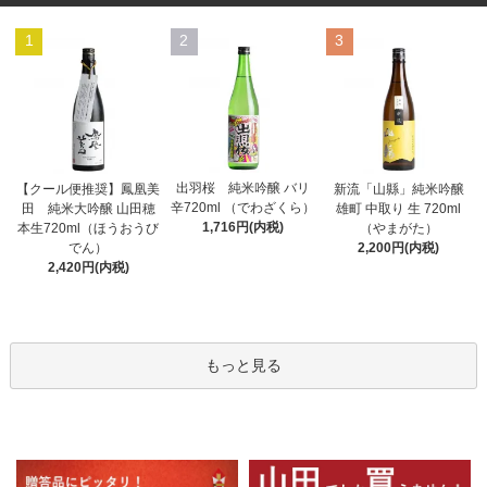
1
2
3
出羽桜 純米吟醸 バリ
【クール便推奨】鳳凰美
新流「山縣」純米吟醸
辛720ml （でわざくら）
田 純米大吟醸 山田穂
雄町 中取り 生 720ml
1,716円(内税)
本生720ml（ほうおうび
（やまがた）
でん）
2,200円(内税)
2,420円(内税)
もっと見る