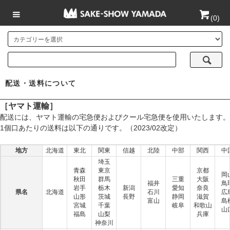
(
0
)
配送・送料について
［ヤマト運輸］
配送には、ヤマト運輸の宅急便およびクール宅急便を使用いたします。
1個口あたりの送料は以下の通りです。（2023/02改定）
地方
北海道
東北
関東
信越
北陸
中部
関西
中
埼玉
青森
東京
京都
岡
秋田
群馬
三重
大阪
福井
鳥
岩手
栃木
新潟
愛知
奈良
県名
北海道
石川
広
山形
茨城
長野
静岡
滋賀
富山
島
宮城
千葉
岐阜
和歌山
山
福島
山梨
兵庫
神奈川