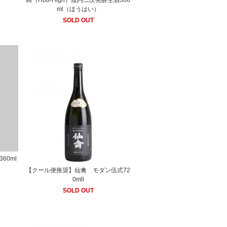
高（Hou-High）瓶内二次発酵生酒300
ml（ほうはい）
SOLD OUT
60ml
【クール便推奨】仙禽 モダン伍式72
0mll
SOLD OUT