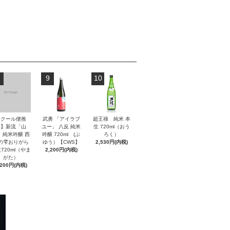
9
10
【クール便推
武勇 「アイラブ
超王祿 純米 本
奨】新流「山
ユー」 八反 純米
生 720ml（おう
」純米吟醸 西
吟醸 720ml (ぶ
ろく）
の雫おりがら
ゆう）【CWS】
2,530円(内税)
720ml（やま
2,200円(内税)
がた）
,200円(内税)