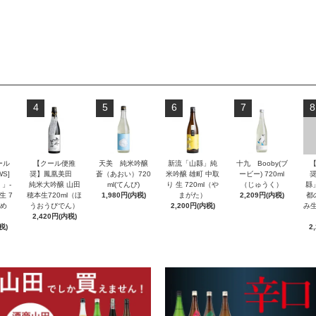
4
5
6
7
8
ール
【クール便推
天美 純米吟醸
新流「山縣」純
十九 Booby(ブ
S]
奨】鳳凰美田
蒼（あおい）720
米吟醸 雄町 中取
ービー) 720ml
」-
純米大吟醸 山田
ml(てんび)
り 生 720ml（や
（じゅうく）
縣
生 7
穂本生720ml（ほ
1,980円(内税)
まがた）
2,209円(内税)
都
んめ
うおうびでん）
2,200円(内税)
み生
2,420円(内税)
税)
2