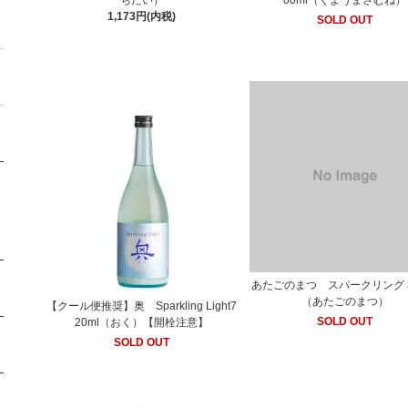
ちだい）
00ml（くようまさむね）
1,173円(内税)
SOLD OUT
あたごのまつ スパークリング 3
（あたごのまつ）
【クール便推奨】奥 Sparkling Light7
SOLD OUT
20ml（おく）【開栓注意】
SOLD OUT