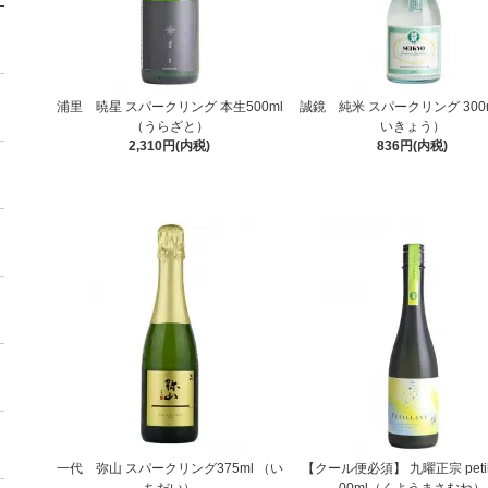
浦里 暁星 スパークリング 本生500ml
誠鏡 純米 スパークリング 300
（うらざと）
いきょう）
2,310円(内税)
836円(内税)
一代 弥山 スパークリング375ml （い
【クール便必須】 九曜正宗 petill