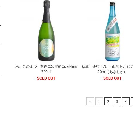
あたごのまつ 瓶内二次発酵Sparkling
秋鹿 ｸﾚﾏﾝﾄﾞﾉｾﾞ（山廃もと に
720ml
20ml（あきしか）
SOLD OUT
SOLD OUT
<
1
2
3
4