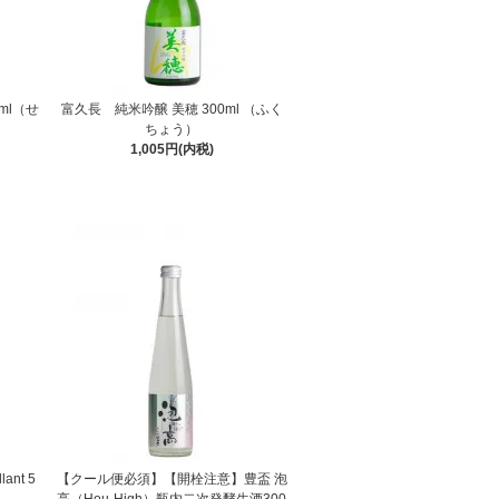
ml（せ
富久長 純米吟醸 美穂 300ml （ふく
ちょう）
1,005円(内税)
ant 5
【クール便必須】【開栓注意】豊盃 泡