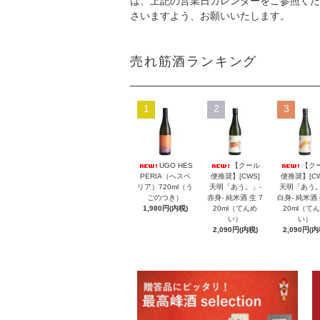
は、上記の営業日カレンダーをご参照くだ
さいますよう、お願いいたします。
売れ筋酒ランキング
1
2
3
UGO HES
【クール
【ク
PERIA（へスペ
便推奨】[CWS]
便推奨】[CW
リア）720ml（う
天明「あう。」-
天明「あう。
ごのつき）
赤身- 純米酒 生 7
白身- 純米酒 
1,980円(内税)
20ml（てんめ
20ml（て
い）
い）
2,090円(内税)
2,090円(内