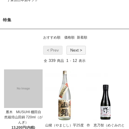
予算別日本酒ギフト
特集
おすすめ順
価格順
新着順
< Prev
Next >
339
1
12
全
商品
-
表示
雁木 MUSUHI 棚田自
然栽培山田錦 720ml（が
んぎ）
山猪（やまじし）芋25度
作 恵乃智（めぐみのと
13,200円(内税)