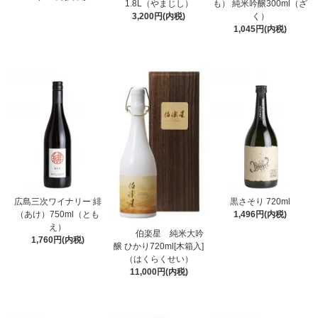
1.8L（やまじし）
も） 純米吟醸300ml（ざ
3,200円(内税)
く）
1,045円(内税)
広島三次ワイナリー 緋
黒さそり 720ml
（あけ）750ml（とも
1,496円(内税)
え）
伯楽星 純米大吟
1,760円(内税)
醸 ひかり720ml[木箱入]
（はくらくせい）
11,000円(内税)