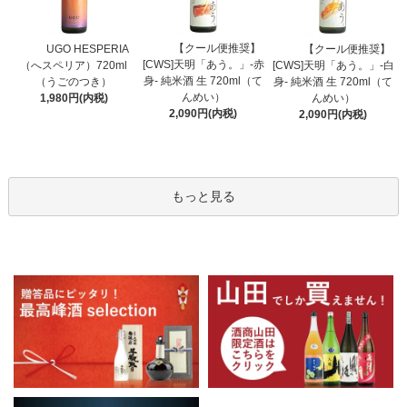
【クール便推奨】
UGO HESPERIA
【クール便推奨】
[CWS]天明「あう。」-赤
（へスペリア）720ml
[CWS]天明「あう。」-白
身- 純米酒 生 720ml（て
（うごのつき）
身- 純米酒 生 720ml（て
んめい）
1,980円(内税)
んめい）
2,090円(内税)
2,090円(内税)
もっと見る