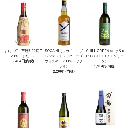
まだこ紅 芋焼酎30度 7
SOGAINI（ソガイニ）ブ
CHILL GREEN spicy & c
20ml（まだこ）
レンデッドジャパニーズ
itrus 720ml（チルグリー
2,464円(内税)
ウィスキー 700ml（サク
ン）
ラオ）
1,419円(内税)
2,200円(内税)