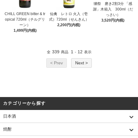
獺祭 磨き2割3分 「感
謝」木箱入 300ml（だ
CHILL GREEN bitter & tr
仙禽 レトロ 火入（壱
っさい）
opical 720ml（チルグリ
式）720ml（せんきん）
3,520円(内税)
ーン）
2,200円(内税)
1,499円(内税)
339
1
12
全
商品
-
表示
< Prev
Next >
カテゴリーから探す
日本酒
焼酎