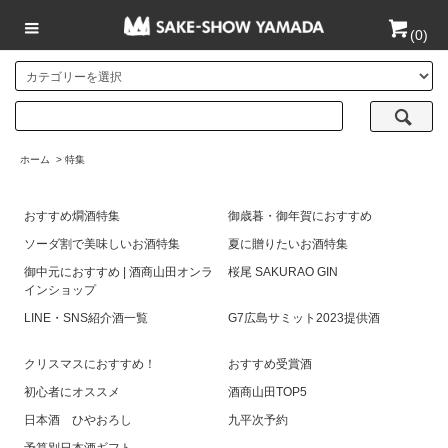
(
0
)
ホーム
>
特集
おすすめ燗酒特集
御歳暮・御年賀におすすめ
ソーダ割で美味しいお酒特集
夏に贈りたいお酒特集
御中元におすすめ | 酒商山田オンラ
桜尾 SAKURAO GIN
インショップ
LINE・SNS紹介酒一覧
G7広島サミット2023提供酒
クリスマスにおすすめ！
おすすめ受賞酒
初心者にオススメ
酒商山田TOP5
日本酒 ひやおろし
九平次予約