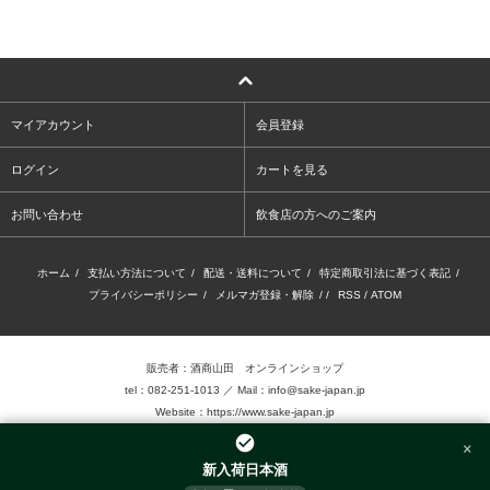
マイアカウント
会員登録
ログイン
カートを見る
お問い合わせ
飲食店の方へのご案内
ホーム
/
支払い方法について
/
配送・送料について
/
特定商取引法に基づく表記
/
プライバシーポリシー
/
メルマガ登録・解除
/ /
RSS
/
ATOM
販売者：酒商山田 オンラインショップ
tel：082-251-1013 ／ Mail：info@sake-japan.jp
Website：
https://www.sake-japan.jp
×
未成年者の飲酒は、法律で禁じられています。
新入荷日本酒
当店では、20歳以上の年齢であることを確認 できない場合、お酒を販売致しません。