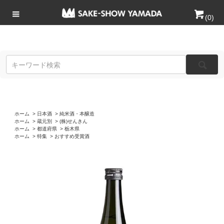
(
0
)
ホーム
>
日本酒
>
純米酒・本醸造
ホーム
>
蔵元別
>
(株)せんきん
ホーム
>
都道府県
>
栃木県
ホーム
>
特集
>
おすすめ受賞酒