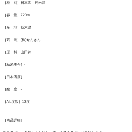
［種 別］日本酒 純米酒
［容 量］720ml
［産 地］栃木県
［蔵 元］(株)せんきん
［原 料］山田錦
［精米歩合］-
［日本酒度］-
［酸 度］-
［Alc度数］13度
［商品詳細］