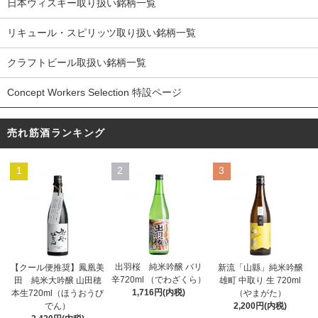
日本ウィスキー取り扱い銘柄一覧
リキュール・スピリッツ取り扱い銘柄一覧
クラフトビール取扱い銘柄一覧
Concept Workers Selection 特設ページ
売れ筋酒ランキング
1
2
3
出羽桜 純米吟醸 バリ
【クール便推奨】鳳凰美
新流「山縣」純米吟醸
辛720ml （でわざくら）
田 純米大吟醸 山田穂
雄町 中取り 生 720ml
1,716円(内税)
本生720ml（ほうおうび
（やまがた）
でん）
2,200円(内税)