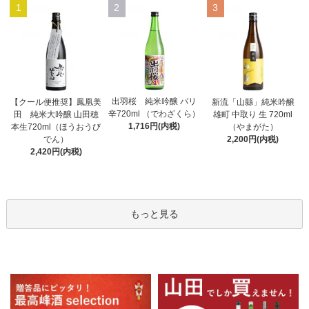
1
2
3
出羽桜 純米吟醸 バリ
【クール便推奨】鳳凰美
新流「山縣」純米吟醸
辛720ml （でわざくら）
田 純米大吟醸 山田穂
雄町 中取り 生 720ml
1,716円(内税)
本生720ml（ほうおうび
（やまがた）
でん）
2,200円(内税)
2,420円(内税)
もっと見る