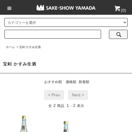
(
0
)
ホーム
>
宝剣 かすみ生酒
宝剣 かすみ生酒
おすすめ順
価格順
新着順
< Prev
Next >
2
1
2
全
商品
-
表示