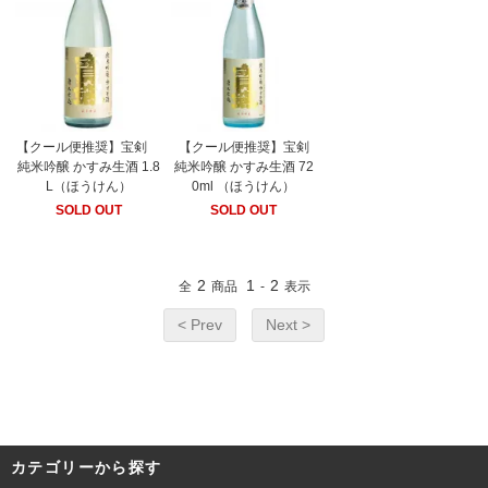
【クール便推奨】宝剣
【クール便推奨】宝剣
純米吟醸 かすみ生酒 1.8
純米吟醸 かすみ生酒 72
L（ほうけん）
0ml （ほうけん）
SOLD OUT
SOLD OUT
2
1
2
全
商品
-
表示
< Prev
Next >
カテゴリーから探す