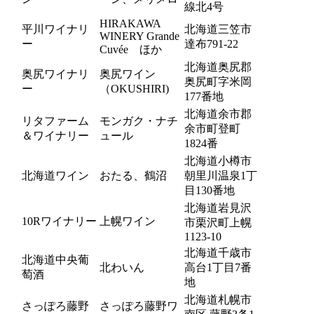
線北4号
HIRAKAWA
平川ワイナリ
北海道三笠市
WINERY Grande
ー
達布791-22
Cuvée ほか
北海道奥尻郡
奥尻ワイナリ
奥尻ワイン
奥尻町字米岡
ー
（OKUSHIRI)
177番地
北海道余市郡
リタファーム
モンガク・ナチ
余市町登町
＆ワイナリー
ュール
1824番
北海道小樽市
北海道ワイン
おたる、鶴沼
朝里川温泉1丁
目130番地
北海道岩見沢
10Rワイナリー
上幌ワイン
市栗沢町上幌
1123-10
北海道千歳市
北海道中央葡
北わいん
高台1丁目7番
萄酒
地
北海道札幌市
さっぽろ藤野
さっぽろ藤野ワ