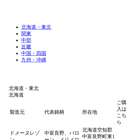
北海道・東北
関東
中部
近畿
中国・四国
九州・沖縄
北海道・東北
北海道
ご購
入は
製造元
代表銘柄
所在地
こち
ら
北海道空知郡
ドメーヌレゾ
中富良野、バロ
中富良野町東1
ン
ーン、メリメロ