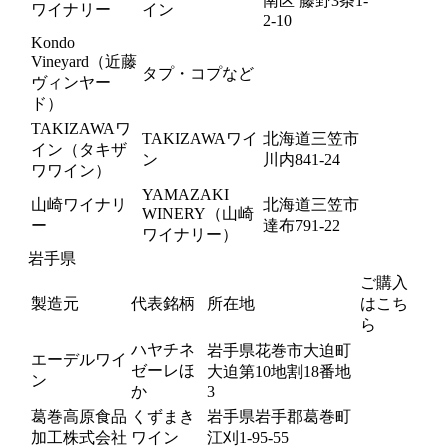
南区 藤野3条1-
ワイナリー
イン
2-10
Kondo
Vineyard（近藤
タプ・コプなど
ヴィンヤー
ド）
TAKIZAWAワ
TAKIZAWAワイ
北海道三笠市
イン（タキザ
ン
川内841-24
ワワイン）
YAMAZAKI
山崎ワイナリ
北海道三笠市
WINERY（山崎
ー
達布791-22
ワイナリー）
岩手県
ご購入
製造元
代表銘柄
所在地
はこち
ら
ハヤチネ
岩手県花巻市大迫町
エーデルワイ
ゼーレほ
大迫第10地割18番地
ン
か
3
葛巻高原食品
くずまき
岩手県岩手郡葛巻町
加工株式会社
ワイン
江刈1-95-55