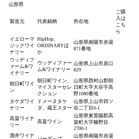
山形県
ご購
入は
製造元
代表銘柄
所在地
こち
ら
イエローマ
HipHop、
山形県南陽市赤湯
ジックワイ
ORDINARYほ
871番地
ナリー
か
ウッディフ
ウッディファー
山形県上山市原口
ァーム&ワ
ム&ワイナリー
829
イナリー
朝日町ワイン、
山形県西村山郡朝
朝日町ワイ
マイスターセレ
日町大字大谷字高
ン
クション
野1080番地
タケダワイ
ドメーヌタケ
山形県上山市四ツ
ナリー
ダ、蔵王スター
谷二丁目6-1
山形県東置賜郡高
高畠ワイナ
高畠ワイン
畠町大字糠野目
リー
2700-1
酒井ワイナ
山形県南陽市赤湯
バーダップ