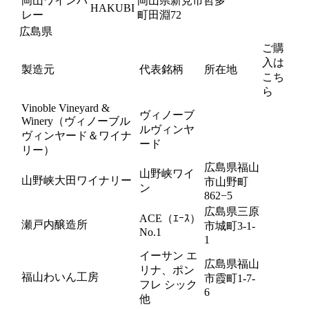
岡山ワインバ
岡山県新見市哲多
HAKUBI
レー
町田淵72
広島県
ご購
入は
製造元
代表銘柄
所在地
こち
ら
Vinoble Vineyard &
ヴィノーブ
Winery（ヴィノーブル
ルヴィンヤ
ヴィンヤード＆ワイナ
ード
リー）
広島県福山
山野峡ワイ
山野峡大田ワイナリー
市山野町
ン
862−5
広島県三原
ACE（ｴｰｽ）
瀬戸内醸造所
市城町3-1-
No.1
1
イーサン エ
広島県福山
リナ、ポン
福山わいん工房
市霞町1-7-
フレ シック
6
他