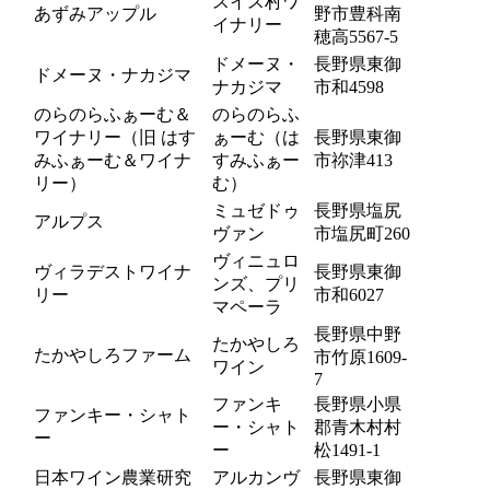
スイス村ワ
あずみアップル
野市豊科南
イナリー
穂高5567-5
ドメーヌ・
長野県東御
ドメーヌ・ナカジマ
ナカジマ
市和4598
のらのらふぁーむ＆
のらのらふ
ワイナリー（旧 はす
ぁーむ（は
長野県東御
みふぁーむ＆ワイナ
すみふぁー
市祢津413
リー）
む）
ミュゼドゥ
長野県塩尻
アルプス
ヴァン
市塩尻町260
ヴィニュロ
ヴィラデストワイナ
長野県東御
ンズ、プリ
リー
市和6027
マペーラ
長野県中野
たかやしろ
たかやしろファーム
市竹原1609-
ワイン
7
ファンキ
長野県小県
ファンキー・シャト
ー・シャト
郡青木村村
ー
ー
松1491-1
日本ワイン農業研究
アルカンヴ
長野県東御