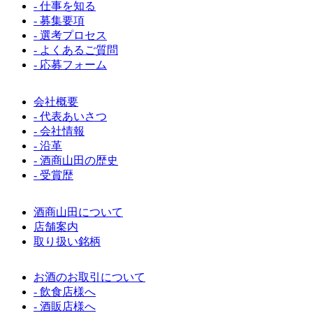
- 仕事を知る
- 募集要項
- 選考プロセス
- よくあるご質問
- 応募フォーム
会社概要
- 代表あいさつ
- 会社情報
- 沿革
- 酒商山田の歴史
- 受賞歴
酒商山田について
店舗案内
取り扱い銘柄
お酒のお取引について
- 飲食店様へ
- 酒販店様へ