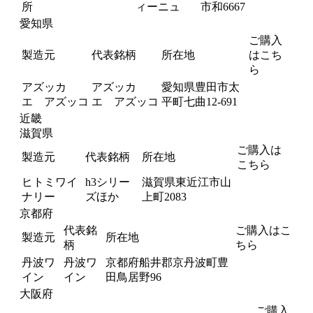
所
ィーニュ
市和6667
愛知県
ご購入
製造元
代表銘柄
所在地
はこち
ら
アズッカ
アズッカ
愛知県豊田市太
エ アズッコ
エ アズッコ
平町七曲12-691
近畿
滋賀県
ご購入は
製造元
代表銘柄
所在地
こちら
ヒトミワイ
h3シリー
滋賀県東近江市山
ナリー
ズほか
上町2083
京都府
代表銘
ご購入はこ
製造元
所在地
柄
ちら
丹波ワ
丹波ワ
京都府船井郡京丹波町豊
イン
イン
田鳥居野96
大阪府
ご購入