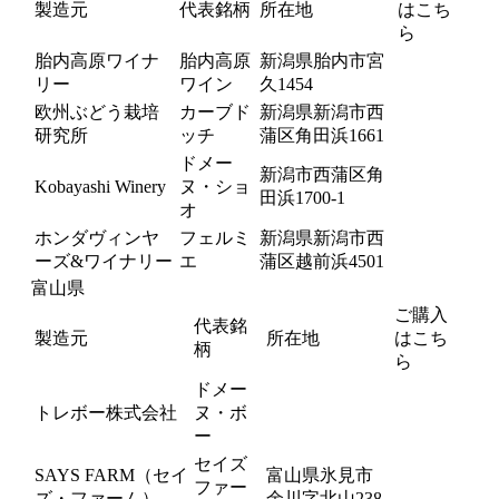
製造元
代表銘柄
所在地
はこち
ら
胎内高原ワイナ
胎内高原
新潟県胎内市宮
リー
ワイン
久1454
欧州ぶどう栽培
カーブド
新潟県新潟市西
研究所
ッチ
蒲区角田浜1661
ドメー
新潟市西蒲区角
Kobayashi Winery
ヌ・ショ
田浜1700-1
オ
ホンダヴィンヤ
フェルミ
新潟県新潟市西
ーズ&ワイナリー
エ
蒲区越前浜4501
富山県
ご購入
代表銘
製造元
所在地
はこち
柄
ら
ドメー
トレボー株式会社
ヌ・ボ
ー
セイズ
SAYS FARM（セイ
富山県氷見市
ファー
ズ・ファーム）
余川字北山238