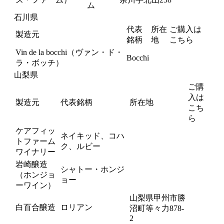
ム
石川県
代表
所在
ご購入は
製造元
銘柄
地
こちら
Vin de la bocchi（ヴァン・ド・
Bocchi
ラ・ボッチ）
山梨県
ご購
入は
製造元
代表銘柄
所在地
こち
ら
ケアフィッ
ネイキッド、コハ
トファーム
ク、ルビー
ワイナリー
岩崎醸造
シャトー・ホンジ
（ホンジョ
ョー
ーワイン）
山梨県甲州市勝
白百合醸造
ロリアン
沼町等々力878-
2