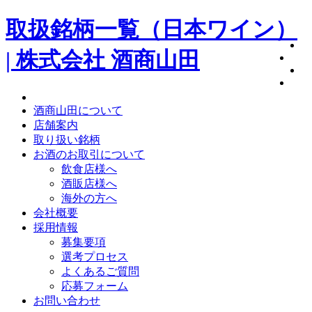
取扱銘柄一覧（日本ワイン）
| 株式会社 酒商山田
酒商山田について
店舗案内
取り扱い銘柄
お酒のお取引について
飲食店様へ
酒販店様へ
海外の方へ
会社概要
採用情報
募集要項
選考プロセス
よくあるご質問
応募フォーム
お問い合わせ