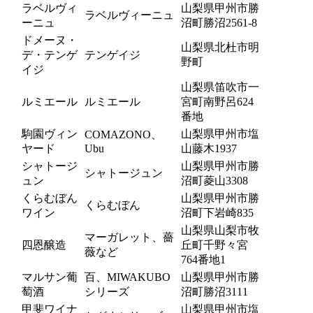
ラベルヴィ
山梨県甲州市勝
ラベルヴィーニュ
ーニュ
沼町勝沼2561-8
ドメーヌ・
山梨県北杜市明
デ・テンゲ
テンゲイジ
野町
イジ
山梨県笛吹市一
ルミエール
ルミエール
宮町南野呂624
番地
駒園ヴィン
山梨県甲州市塩
COMAZONO、
ヤード
Ubu
山藤木1937
シャトージ
山梨県甲州市勝
シャトージュン
ュン
沼町菱山3308
くらむぼん
山梨県甲州市勝
くらむぼん
ワイン
沼町下岩崎835
山梨県山梨市牧
マーガレット、薔
四恩醸造
丘町千野々宮
薇など
764番地1
マルサン葡
百、MIWAKUBO
山梨県甲州市勝
萄酒
シリーズ
沼町勝沼3111
甲斐ワイナ
山梨県甲州市塩