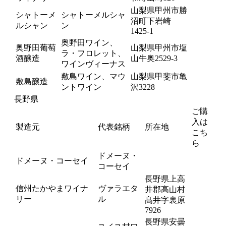
山梨県甲州市勝
シャトーメ
シャトーメルシャ
沼町下岩崎
ルシャン
ン
1425-1
奥野田ワイン、
奥野田葡萄
山梨県甲州市塩
ラ・フロレット、
酒醸造
山牛奥2529-3
ワインヴィーナス
敷島ワイン、マウ
山梨県甲斐市亀
敷島醸造
ントワイン
沢3228
長野県
ご購
入は
製造元
代表銘柄
所在地
こち
ら
ドメーヌ・
ドメーヌ・コーセイ
コーセイ
長野県上高
信州たかやまワイナ
ヴァラエタ
井郡高山村
リー
ル
髙井字裏原
7926
長野県安曇