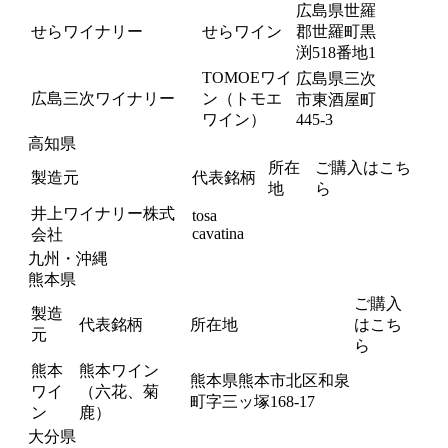
広島県世羅
せらワイナリー
せらワイン
郡世羅町黒
渕518番地1
TOMOEワイ
広島県三次
広島三次ワイナリー
ン（トモエ
市東酒屋町
ワイン）
445-3
高知県
所在
ご購入はこち
製造元
代表銘柄
地
ら
井上ワイナリー株式
tosa
cavatina
会社
九州・沖縄
熊本県
ご購入
製造
代表銘柄
所在地
はこち
元
ら
熊本
熊本ワイン
熊本県熊本市北区和泉
ワイ
（六花、菊
町字三ッ塚168-17
ン
鹿）
大分県