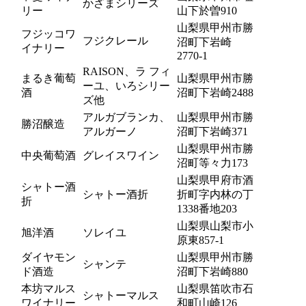
かざまシリーズ
リー
山下於曽910
山梨県甲州市勝
フジッコワ
フジクレール
沼町下岩崎
イナリー
2770-1
RAISON、ラ フィ
まるき葡萄
山梨県甲州市勝
ーユ、いろシリー
酒
沼町下岩崎2488
ズ他
アルガブランカ、
山梨県甲州市勝
勝沼醸造
アルガーノ
沼町下岩崎371
山梨県甲州市勝
中央葡萄酒
グレイスワイン
沼町等々力173
山梨県甲府市酒
シャトー酒
シャトー酒折
折町字内林の丁
折
1338番地203
山梨県山梨市小
旭洋酒
ソレイユ
原東857-1
ダイヤモン
山梨県甲州市勝
シャンテ
ド酒造
沼町下岩崎880
本坊マルス
山梨県笛吹市石
シャトーマルス
ワイナリー
和町山崎126