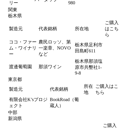
リー
980
関東
栃木県
ご購入
製造元
代表銘柄
所在地
はこち
ら
ココ・ファー
農民ロッソ、第
栃木県足利市
ム・ワイナリ
一楽章、NOVO
田島町611
ー
など
栃木県那須塩
渡邊葡萄園
那須ワイン
原市共墾社1-
9-8
東京都
所在
ご購入はこ
製造元
代表銘柄
地
ちら
有限会社K’sプロジ
BookRoad（葡
ェクト
蔵人）
中部
新潟県
ご購入