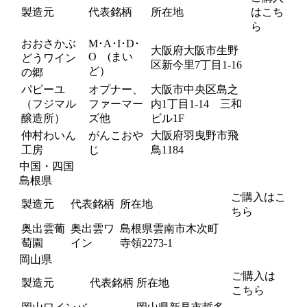
製造元
代表銘柄
所在地
はこち
ら
おおさかぶ
M･A･I･D･
大阪府大阪市生野
O (まい
どうワイン
区新今里7丁目1-16
ど）
の郷
パピーユ
オプナー、
大阪市中央区島之
（フジマル
ファーマー
内1丁目1-14 三和
醸造所）
ズ他
ビル1F
仲村わいん
がんこおや
大阪府羽曳野市飛
工房
じ
鳥1184
中国・四国
島根県
ご購入はこ
製造元
代表銘柄
所在地
ちら
奥出雲葡
奥出雲ワ
島根県雲南市木次町
萄園
イン
寺領2273-1
岡山県
ご購入は
製造元
代表銘柄
所在地
こちら