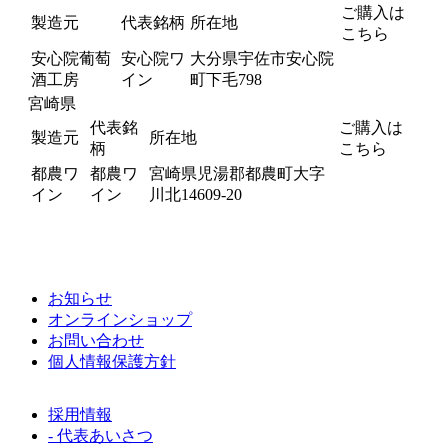
ご購入は
製造元
代表銘柄
所在地
こちら
安心院葡萄
安心院ワ
大分県宇佐市安心院
酒工房
イン
町下毛798
宮崎県
代表銘
ご購入は
製造元
所在地
柄
こちら
都農ワ
都農ワ
宮崎県児湯郡都農町大字
イン
イン
川北14609-20
お知らせ
オンラインショップ
お問い合わせ
個人情報保護方針
採用情報
- 代表あいさつ