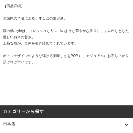
［商品詳細］
宮城県の７蔵による．年１回の限定酒。
萩の鶴 styleは、フレッシュなリンゴのような華やかな香りに、ふんわりとした
優しいお米の甘さ。
上品な酸が、全体を引き締めてくれています。
ボトルデザインのような弾ける美味しさをPOP に、カジュアルにお召し上がり
頂ければ幸いです。
カテゴリーから探す
日本酒