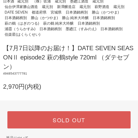
日本酒
蔵元別
（株）佐浦
蔵元別
墨廼江酒造
蔵元別
仙台伊澤家勝山酒造
蔵元別
新澤醸造店
蔵元別
萩野酒造
蔵元別
DATE SEVEN
都道府県
宮城県
日本酒銘柄別
勝山（かつやま)
日本酒銘柄別
勝山（かつやま)
勝山 純米大吟醸
日本酒銘柄別
萩の鶴（はぎのつる)
萩の鶴 純米大吟醸
日本酒銘柄別
浦霞（うらかすみ)
日本酒銘柄別
墨廼江（すみのえ)
日本酒銘柄別
伯楽星(はくらくせい)
【7月7日以降のお届け！】DATE SEVEN SEAS
ONⅡ episode2 萩の鶴style 720ml （ダテセブ
ン）
4948543777781
2,970円(内税)
SOLD OUT