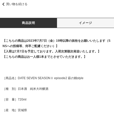
買い物を続ける
商品説明
イメージ
【こちらの商品は2023年7月7日（金）19時以降の抜栓をお願いいたします（S
NSへの投稿等、何卒ご配慮ください）】
【入荷は7月7日を予定しております。入荷次第順次発送いたします。】
【こちらの商品はお一人様1本までとさせていただきます。】
［商品名］DATE SEVEN SEASONⅡ episode2 萩の鶴style
［種 別］日本酒 純米大吟醸酒
［容 量］720ml
［産 地］宮城県