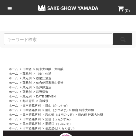
(
0
)
ホーム
>
日本酒
>
純米大吟醸・大吟醸
ホーム
>
蔵元別
>
（株）佐浦
ホーム
>
蔵元別
>
墨廼江酒造
ホーム
>
蔵元別
>
仙台伊澤家勝山酒造
ホーム
>
蔵元別
>
新澤醸造店
ホーム
>
蔵元別
>
萩野酒造
ホーム
>
蔵元別
>
DATE SEVEN
ホーム
>
都道府県
>
宮城県
ホーム
>
日本酒銘柄別
>
勝山（かつやま)
ホーム
>
日本酒銘柄別
>
勝山（かつやま)
>
勝山 純米大吟醸
ホーム
>
日本酒銘柄別
>
萩の鶴（はぎのつる)
>
萩の鶴 純米大吟醸
ホーム
>
日本酒銘柄別
>
浦霞（うらかすみ)
ホーム
>
日本酒銘柄別
>
墨廼江（すみのえ)
ホーム
>
日本酒銘柄別
>
伯楽星(はくらくせい)