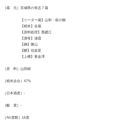
［蔵 元］宮城県の有志７蔵
【リーダー蔵】山和・萩の鶴
【精米】全蔵
【原料処理】墨廼江
【酒母】浦霞
【麹】勝山
【醪】伯楽星
【上槽】黄金澤
［原 料］山田錦
［精米歩合］47%
［日本酒度］-
［酸 度］-
［Alc度数］16度