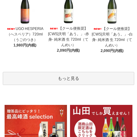
【クール便推奨】
UGO HESPERIA
【クール便推奨】
[CWS]天明「あう。」-赤
（へスペリア）720ml
[CWS]天明「あう。」-白
身- 純米酒 生 720ml（て
（うごのつき）
身- 純米酒 生 720ml（て
んめい）
1,980円(内税)
んめい）
2,090円(内税)
2,090円(内税)
もっと見る