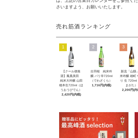
は、上記の営業日カレンダーをご参照くだ
さいますよう、お願いいたします。
売れ筋酒ランキング
1
2
3
【クール便推
出羽桜 純米吟
新流「山縣
奨】鳳凰美田
醸 バリ辛720ml
米吟醸 雄町
純米大吟醸 山田
（でわざくら）
り 生 720m
穂本生720ml（ほ
1,716円(内税)
まがた）
うおうびでん）
2,200円(内
2,420円(内税)