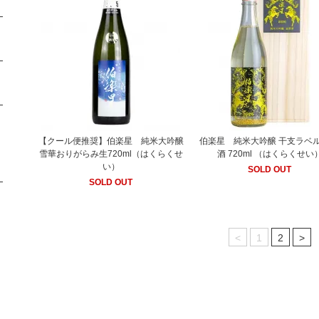
【クール便推奨】伯楽星 純米大吟醸
伯楽星 純米大吟醸 干支ラベル
雪華おりがらみ生720ml（はくらくせ
酒 720ml （はくらくせい
い）
SOLD OUT
SOLD OUT
<
1
2
>