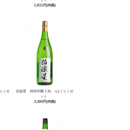
い）
1,931円(内税)
くらくせ
伯楽星 純米吟醸 1.8L （はくらくせ
い）
3,300円(内税)