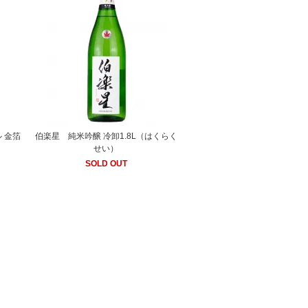
 金箔
伯楽星 純米吟醸 冷卸1.8L（はくらく
）
せい）
SOLD OUT