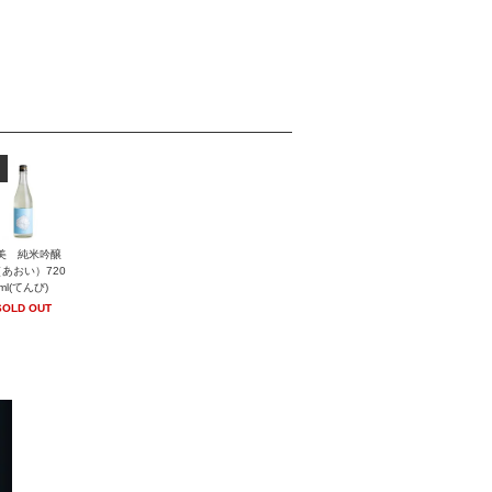
美 純米吟醸
あおい）720
ml(てんび)
SOLD OUT