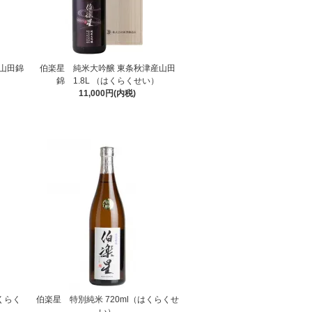
山田錦
伯楽星 純米大吟醸 東条秋津産山田
錦 1.8L （はくらくせい）
11,000円(内税)
はくらく
伯楽星 特別純米 720ml（はくらくせ