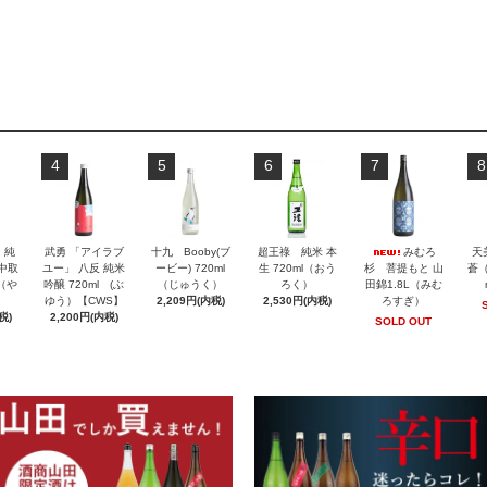
4
5
6
7
8
」純
武勇 「アイラブ
十九 Booby(ブ
超王祿 純米 本
みむろ
天
 中取
ユー」 八反 純米
ービー) 720ml
生 720ml（おう
杉 菩提もと 山
蒼（
l（や
吟醸 720ml (ぶ
（じゅうく）
ろく）
田錦1.8L（みむ
ゆう）【CWS】
2,209円(内税)
2,530円(内税)
ろすぎ）
税)
2,200円(内税)
SOLD OUT