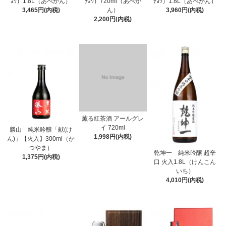
ｮｳ）1.8L（あべかん）
ﾁｮｳ）720ml（あべか
ﾁｮｳ）1.8L（あべかん）
3,465円(内税)
ん）
3,960円(内税)
2,200円(内税)
薫る紅茶酒 アールグレ
イ 720ml
勝山 純米吟醸「献(け
1,998円(内税)
ん)」【火入】300ml（か
つやま）
乾坤一 純米吟醸 超辛
1,375円(内税)
口 火入1.8L（けんこん
いち）
4,010円(内税)