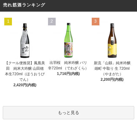
売れ筋酒ランキング
1
2
3
出羽桜 純米吟醸 バリ
【クール便推奨】鳳凰美
新流「山縣」純米吟醸
辛720ml （でわざくら）
田 純米大吟醸 山田穂
雄町 中取り 生 720ml
1,716円(内税)
本生720ml（ほうおうび
（やまがた）
でん）
2,200円(内税)
2,420円(内税)
もっと見る