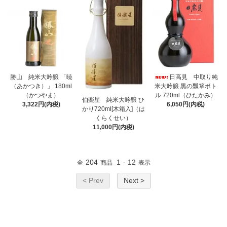
勝山 純米大吟醸 「暁
日高見 中取り純
（あかつき）」 180ml
米大吟醸 黒の瓢箪ボト
（かつやま）
ル 720ml（ひたかみ）
伯楽星 純米大吟醸 ひ
3,322円(内税)
6,050円(内税)
かり720ml[木箱入]（は
くらくせい）
11,000円(内税)
204
1
12
全
商品
-
表示
< Prev
Next >