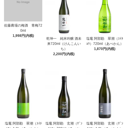
佐藤農場の梅酒 青梅72
0ml
1,998円(内税)
乾坤一 純米吟醸 酒未
塩竈 阿部勘 翠潮（ｽｲﾁ
来720ml（けんこんい
ｮｳ）720ml（あべかん）
ち）
1,870円(内税)
2,200円(内税)
塩竈 阿部勘 翠潮（ｽｲﾁ
塩竈 阿部勘 玄潮（ｹﾞﾝ
塩竈 阿部勘 玄潮（ｹﾞﾝ