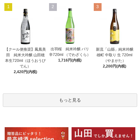
1
2
3
出羽桜 純米吟醸 バリ
【クール便推奨】鳳凰美
新流「山縣」純米吟醸
辛720ml （でわざくら）
田 純米大吟醸 山田穂
雄町 中取り 生 720ml
1,716円(内税)
本生720ml（ほうおうび
（やまがた）
でん）
2,200円(内税)
2,420円(内税)
もっと見る