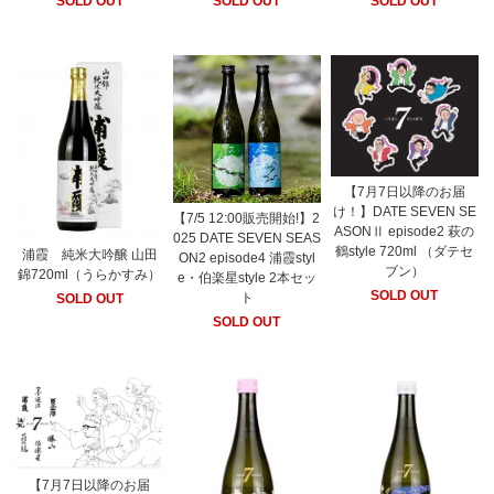
SOLD OUT
SOLD OUT
SOLD OUT
【7月7日以降のお届
け！】DATE SEVEN SE
【7/5 12:00販売開始!】2
ASONⅡ episode2 萩の
025 DATE SEVEN SEAS
鶴style 720ml （ダテセ
浦霞 純米大吟醸 山田
ON2 episode4 浦霞styl
ブン）
錦720ml（うらかすみ）
e・伯楽星style 2本セッ
SOLD OUT
ト
SOLD OUT
SOLD OUT
【7月7日以降のお届