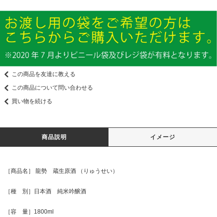
この商品を友達に教える
この商品について問い合わせる
買い物を続ける
商品説明
イメージ
［商品名］ 龍勢 蔵生原酒 （りゅうせい）
［種 別］日本酒 純米吟醸酒
［容 量］1800ml