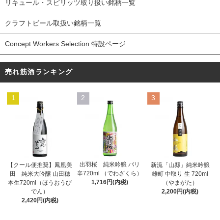
リキュール・スピリッツ取り扱い銘柄一覧
クラフトビール取扱い銘柄一覧
Concept Workers Selection 特設ページ
売れ筋酒ランキング
1
2
3
出羽桜 純米吟醸 バリ
【クール便推奨】鳳凰美
新流「山縣」純米吟醸
辛720ml （でわざくら）
田 純米大吟醸 山田穂
雄町 中取り 生 720ml
1,716円(内税)
本生720ml（ほうおうび
（やまがた）
でん）
2,200円(内税)
2,420円(内税)