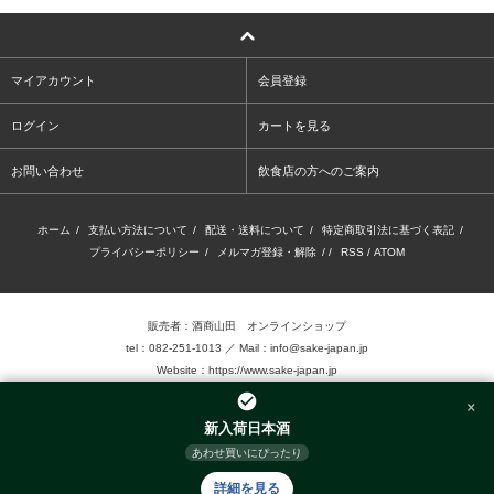
マイアカウント
会員登録
ログイン
カートを見る
お問い合わせ
飲食店の方へのご案内
ホーム
/
支払い方法について
/
配送・送料について
/
特定商取引法に基づく表記
/
プライバシーポリシー
/
メルマガ登録・解除
/ /
RSS
/
ATOM
販売者：酒商山田 オンラインショップ
tel：082-251-1013 ／ Mail：info@sake-japan.jp
Website：
https://www.sake-japan.jp
×
未成年者の飲酒は、法律で禁じられています。
新入荷日本酒
当店では、20歳以上の年齢であることを確認 できない場合、お酒を販売致しません。
あわせ買いにぴったり
©2016.Sake-Show Yamada Inc. Allrights reserved.
詳細を見る