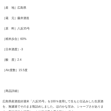
［産 地］広島県
［蔵 元］藤井酒造
［原 料］八反35号
［精米歩合］60%
［日本酒度］-3
［酸 度］2.4
［Alc度数］15.5度
［商品詳細］
広島県産酒造好適米「八反35号」を100％使用して生もと仕込みした生原酒
を、無濾過でそのまま瓶詰めしました。ほのかな甘み、シャープさがありま