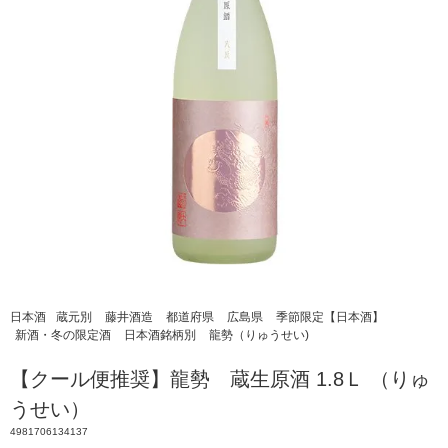
日本酒
蔵元別
藤井酒造
都道府県
広島県
季節限定【日本酒】
新酒・冬の限定酒
日本酒銘柄別
龍勢（りゅうせい)
【クール便推奨】龍勢 蔵生原酒 1.8Ｌ （りゅ
うせい）
4981706134137