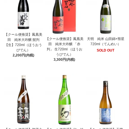
【クール便推奨】鳳凰美
【クール便推奨】鳳凰美
天明 純米 山田錦×彗星
田 純米大吟醸 髭判
田 純米大吟醸 「赤
720ml（てんめい）
【生】720ml（ほうおう
判」 生720ml （ほうお
びでん）
SOLD OUT
うびでん）
2,200円(内税)
3,300円(内税)