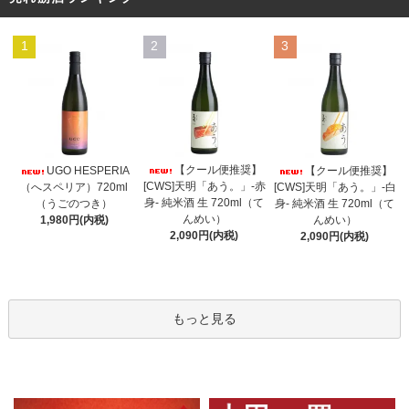
1
2
3
【クール便推奨】
UGO HESPERIA
【クール便推奨】
[CWS]天明「あう。」-赤
（へスペリア）720ml
[CWS]天明「あう。」-白
身- 純米酒 生 720ml（て
（うごのつき）
身- 純米酒 生 720ml（て
んめい）
1,980円(内税)
んめい）
2,090円(内税)
2,090円(内税)
もっと見る