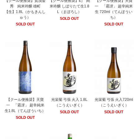
【クール便推奨】賀茂金
【クール便推奨】幻 純
【クール便推奨】天寶
秀 純米吟醸 雄町
米吟醸 しぼりたて生1.8
一 「霜冴」 超辛純米
【生】1.8L（かもきんし
L（まぼろし）
生 720ml（てんぽうい
ゅう）
ち）
SOLD OUT
SOLD OUT
SOLD OUT
【クール便推奨】天寶
光栄菊 弓張 火入 1.8L
光栄菊 弓張 火入720ml
一 「霜冴」 超辛純米
（こうえいぎく）
（こうえいぎく）
生1.8L（てんぽういち）
SOLD OUT
SOLD OUT
SOLD OUT