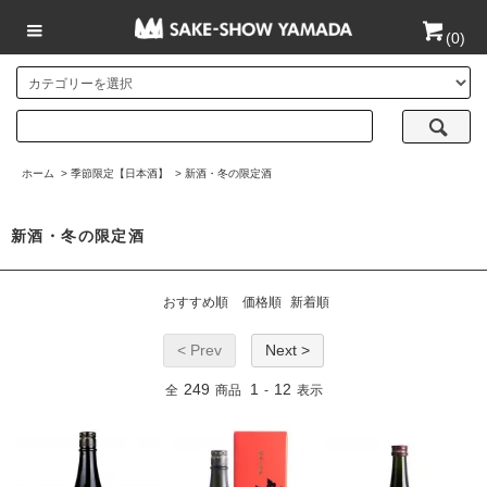
(
0
)
ホーム
>
季節限定【日本酒】
>
新酒・冬の限定酒
新酒・冬の限定酒
おすすめ順
価格順
新着順
< Prev
Next >
249
1
12
全
商品
-
表示