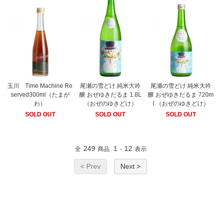
玉川 Time Machine Re
尾瀬の雪どけ 純米大吟
尾瀬の雪どけ 純米大吟
served300ml（たまが
醸 おぜゆきだるま 1.8L
醸 おぜゆきだるま 720m
わ）
（おぜのゆきどけ）
l （おぜのゆきどけ）
SOLD OUT
SOLD OUT
SOLD OUT
249
1
12
全
商品
-
表示
< Prev
Next >