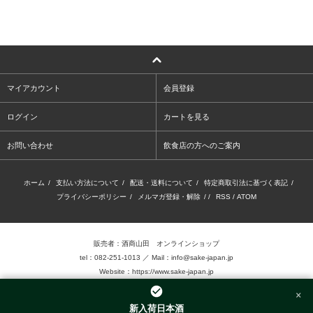
マイアカウント
会員登録
ログイン
カートを見る
お問い合わせ
飲食店の方へのご案内
ホーム
/
支払い方法について
/
配送・送料について
/
特定商取引法に基づく表記
/
プライバシーポリシー
/
メルマガ登録・解除
/ /
RSS
/
ATOM
販売者：酒商山田 オンラインショップ
tel：082-251-1013 ／ Mail：info@sake-japan.jp
Website：
https://www.sake-japan.jp
×
未成年者の飲酒は、法律で禁じられています。
新入荷日本酒