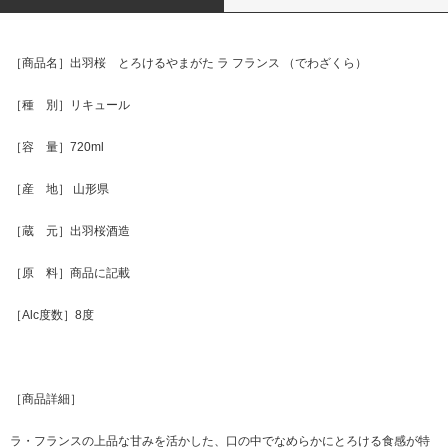
［商品名］出羽桜 とろけるやまがた ラ フランス （でわざくら）
［種 別］リキュール
［容 量］720ml
［産 地］ 山形県
［蔵 元］出羽桜酒造
［原 料］商品に記載
［Alc度数］8度
［商品詳細］
ラ・フランスの上品な甘みを活かした、口の中でなめらかにとろける食感が特