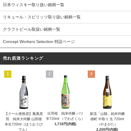
日本ウィスキー取り扱い銘柄一覧
リキュール・スピリッツ取り扱い銘柄一覧
クラフトビール取扱い銘柄一覧
Concept Workers Selection 特設ページ
売れ筋酒ランキング
1
2
3
出羽桜 純米吟醸 バリ
【クール便推奨】鳳凰美
新流「山縣」純米吟醸
辛720ml （でわざくら）
田 純米大吟醸 山田穂
雄町 中取り 生 720ml
1,716円(内税)
本生720ml（ほうおうび
（やまがた）
でん）
2,200円(内税)