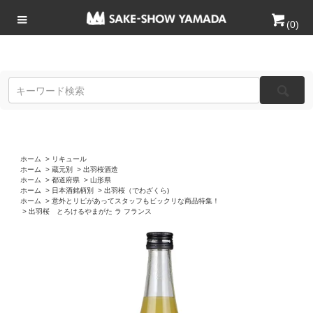
(
0
)
ホーム
>
リキュール
ホーム
>
蔵元別
>
出羽桜酒造
ホーム
>
都道府県
>
山形県
ホーム
>
日本酒銘柄別
>
出羽桜（でわざくら)
ホーム
>
意外とリピがあってスタッフもビックリな商品特集！
>
出羽桜 とろけるやまがた ラ フランス