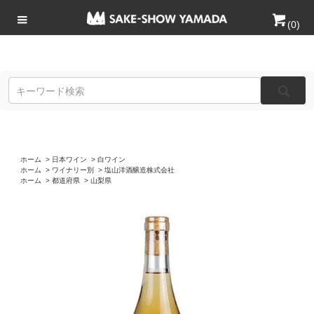
(
0
)
ホーム
>
日本ワイン
>
白ワイン
ホーム
>
ワイナリー別
>
塩山洋酒醸造株式会社
ホーム
>
都道府県
>
山梨県