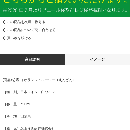
この商品を友達に教える
この商品について問い合わせる
買い物を続ける
商品説明
イメージ
[商品名] 塩山 オランジュルーシー（えんざん)
［種 別］日本ワイン 白ワイン
［容 量］750ml
［産 地］山梨県
［蔵 元］塩山洋酒醸造株式会社