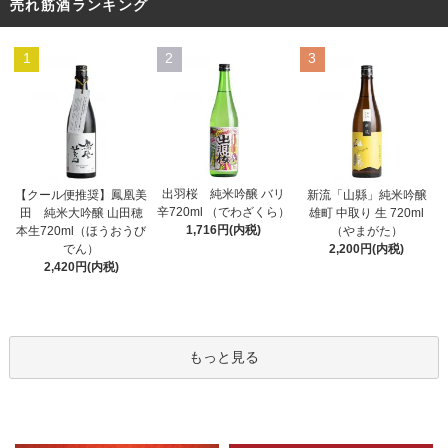
売れ筋酒ランキング
1
2
3
出羽桜 純米吟醸 バリ
【クール便推奨】鳳凰美
新流「山縣」純米吟醸
辛720ml （でわざくら）
田 純米大吟醸 山田穂
雄町 中取り 生 720ml
1,716円(内税)
本生720ml（ほうおうび
（やまがた）
でん）
2,200円(内税)
2,420円(内税)
もっと見る