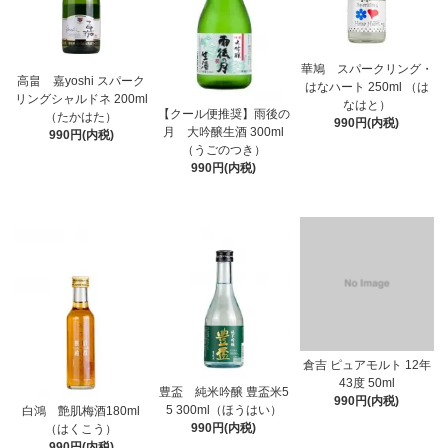
華鳩 スパークリング・
高畠 嘉yoshi スパーク
はなハート 250ml （は
リングシャルドネ 200ml
なはと）
【クール便推奨】雨後の
（たかはた）
990円(内税)
月 大吟醸生酒 300ml
990円(内税)
（うごのつき）
990円(内税)
倉吉 ピュアモルト 12年
43度 50ml
豊盃 純米吟醸 豊盃米5
990円(内税)
5 300ml（ほうはい）
白鴻 艶肌梅酒180ml
990円(内税)
（はくこう）
990円(内税)