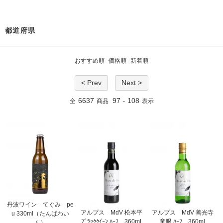
都道府県
おすすめ順
価格順
新着順
< Prev
Next >
6637
97
108
全
商品
-
表示
丹波ワイン てぐみ pe
アルプス MdV 松本平
アルプス MdV 善光寺
u 330ml（たんばわい
ﾌﾞﾗｯｸｸｲｰﾝ ﾊｰﾌ 360ml
竜眼 ﾊｰﾌ 360ml
ん）