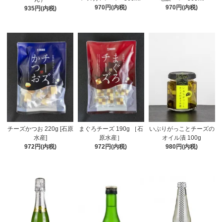
970円(内税)
970円(内税)
935円(内税)
チーズかつお 220g [石原
まぐろチーズ 190g ［石
いぶりがっことチーズの
水産]
原水産］
オイル漬 100g
972円(内税)
972円(内税)
980円(内税)