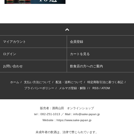
マイアカウント
会員登録
ログイン
カートを見る
お問い合わせ
飲食店の方へのご案内
ホーム
/
支払い方法について
/
配送・送料について
/
特定商取引法に基づく表記
/
プライバシーポリシー
/
メルマガ登録・解除
/ /
RSS
/
ATOM
販売者：酒商山田 オンラインショップ
tel：082-251-1013 ／ Mail：info@sake-japan.jp
Website：
https://www.sake-japan.jp
未成年者の飲酒は、法律で禁じられています。