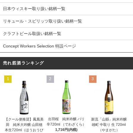
日本ウィスキー取り扱い銘柄一覧
リキュール・スピリッツ取り扱い銘柄一覧
クラフトビール取扱い銘柄一覧
Concept Workers Selection 特設ページ
売れ筋酒ランキング
1
2
3
出羽桜 純米吟醸 バリ
【クール便推奨】鳳凰美
新流「山縣」純米吟醸
辛720ml （でわざくら）
田 純米大吟醸 山田穂
雄町 中取り 生 720ml
1,716円(内税)
本生720ml（ほうおうび
（やまがた）