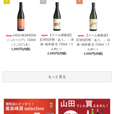
1
2
3
【クール便推奨】
UGO HESPERIA
【クール便推奨】
[CWS]天明「あう。」-赤
（へスペリア）720ml
[CWS]天明「あう。」-白
身- 純米酒 生 720ml（て
（うごのつき）
身- 純米酒 生 720ml（て
んめい）
1,980円(内税)
んめい）
2,090円(内税)
2,090円(内税)
もっと見る