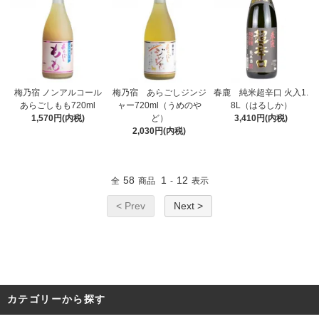
梅乃宿 ノンアルコール
梅乃宿 あらごしジンジ
春鹿 純米超辛口 火入1.
あらごしもも720ml
ャー720ml（うめのや
8L（はるしか）
1,570円(内税)
ど）
3,410円(内税)
2,030円(内税)
58
1
12
全
商品
-
表示
< Prev
Next >
カテゴリーから探す