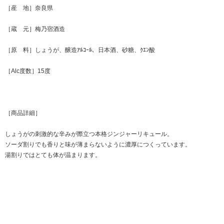
［産 地］奈良県
［蔵 元］梅乃宿酒造
［原 料］しょうが、醸造ｱﾙｺｰﾙ、日本酒、砂糖、ｸｴﾝ酸
［Alc度数］15度
［商品詳細］
しょうがの刺激的な辛みが際立つ本格ジンジャーリキュール。
ソーダ割りでも香りと味が薄まらないように濃厚につくっています。
湯割りではとても体が温まります。