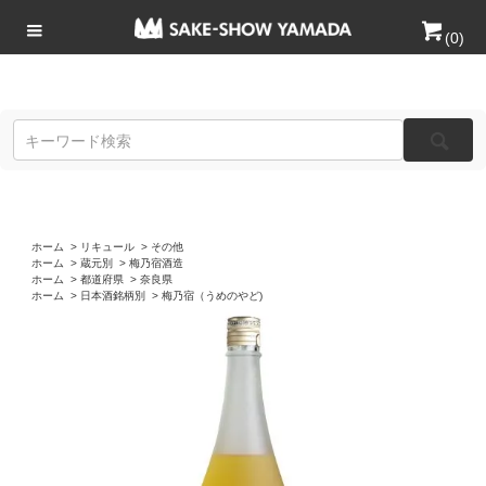
(
0
)
ホーム
>
リキュール
>
その他
ホーム
>
蔵元別
>
梅乃宿酒造
ホーム
>
都道府県
>
奈良県
ホーム
>
日本酒銘柄別
>
梅乃宿（うめのやど)