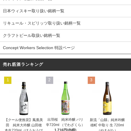
日本ウィスキー取り扱い銘柄一覧
リキュール・スピリッツ取り扱い銘柄一覧
クラフトビール取扱い銘柄一覧
Concept Workers Selection 特設ページ
売れ筋酒ランキング
1
2
3
出羽桜 純米吟醸 バリ
【クール便推奨】鳳凰美
新流「山縣」純米吟醸
辛720ml （でわざくら）
田 純米大吟醸 山田穂
雄町 中取り 生 720ml
1,716円(内税)
本生720ml（ほうおうび
（やまがた）