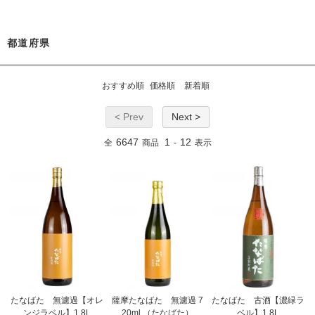
都道府県
おすすめ順
価格順
新着順
< Prev
Next >
6647
1
12
全
商品
-
表示
たなばた 無濾過【オレ
薩摩たなばた 無濾過 7
たなばた 古酒【濃緑ラ
ンジラベル】1.8L
20ml （たなばた）
ベル】1.8L