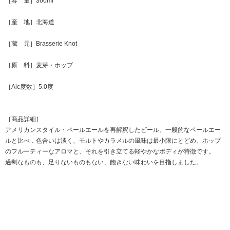
［容 量］360ml
［産 地］北海道
［蔵 元］Brasserie Knot
［原 料］麦芽・ホップ
［Alc度数］5.0度
［商品詳細］
アメリカンスタイル・ペールエールを再解釈したビール。一般的なペールエー
ルと比べ．色合いは淡く、モルトやカラメルの風味は最小限にとどめ、ホップ
のフルーティーなアロマと、それを引き立てる軽やかなボディが特徴です。
過剰なものも、足りないものもない、飽きない味わいを目指しました。