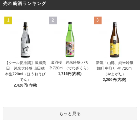
売れ筋酒ランキング
1
2
3
出羽桜 純米吟醸 バリ
【クール便推奨】鳳凰美
新流「山縣」純米吟醸
辛720ml （でわざくら）
田 純米大吟醸 山田穂
雄町 中取り 生 720ml
1,716円(内税)
本生720ml（ほうおうび
（やまがた）
でん）
2,200円(内税)
2,420円(内税)
もっと見る