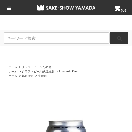
(
0
)
ホーム
>
クラフトビールその他
ホーム
>
クラフトビール醸造所別
>
Brasserie Knot
ホーム
>
都道府県
>
北海道