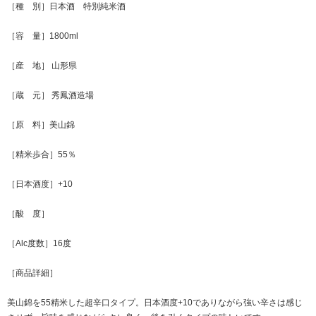
［種 別］日本酒 特別純米酒
［容 量］1800ml
［産 地］ 山形県
［蔵 元］ 秀鳳酒造場
［原 料］美山錦
［精米歩合］55％
［日本酒度］+10
［酸 度］
［Alc度数］16度
［商品詳細］
美山錦を55精米した超辛口タイプ。日本酒度+10でありながら強い辛さは感じ