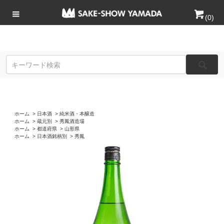
(
0
)
ホーム
>
日本酒
>
純米酒・本醸造
ホーム
>
蔵元別
>
秀鳳酒造場
ホーム
>
都道府県
>
山形県
ホーム
>
日本酒銘柄別
>
秀鳳