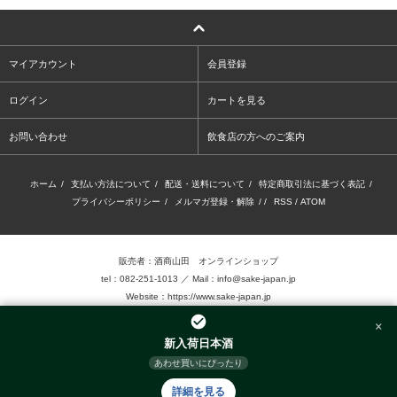
マイアカウント
会員登録
ログイン
カートを見る
お問い合わせ
飲食店の方へのご案内
ホーム
/
支払い方法について
/
配送・送料について
/
特定商取引法に基づく表記
/
プライバシーポリシー
/
メルマガ登録・解除
/ /
RSS
/
ATOM
販売者：酒商山田 オンラインショップ
tel：082-251-1013 ／ Mail：info@sake-japan.jp
Website：
https://www.sake-japan.jp
×
未成年者の飲酒は、法律で禁じられています。
新入荷日本酒
当店では、20歳以上の年齢であることを確認 できない場合、お酒を販売致しません。
あわせ買いにぴったり
©2016.Sake-Show Yamada Inc. Allrights reserved.
詳細を見る