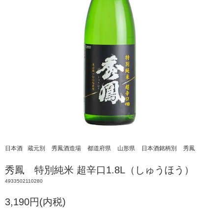
日本酒
蔵元別
秀鳳酒造場
都道府県
山形県
日本酒銘柄別
秀鳳
秀鳳 特別純米 超辛口1.8L（しゅうほう）
4933502110280
3,190円(内税)