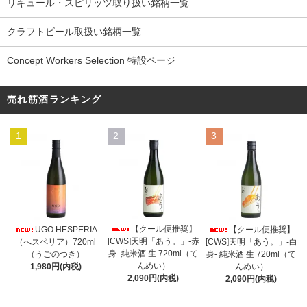
リキュール・スピリッツ取り扱い銘柄一覧
クラフトビール取扱い銘柄一覧
Concept Workers Selection 特設ページ
売れ筋酒ランキング
1
2
3
【クール便推奨】
UGO HESPERIA
【クール便推奨】
[CWS]天明「あう。」-赤
（へスペリア）720ml
[CWS]天明「あう。」-白
身- 純米酒 生 720ml（て
（うごのつき）
身- 純米酒 生 720ml（て
んめい）
1,980円(内税)
んめい）
2,090円(内税)
2,090円(内税)