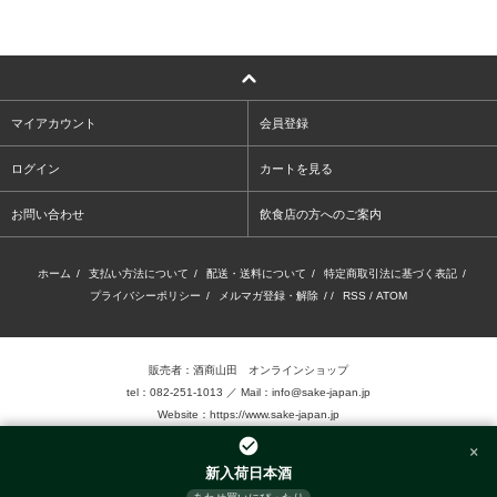
マイアカウント
会員登録
ログイン
カートを見る
お問い合わせ
飲食店の方へのご案内
ホーム
/
支払い方法について
/
配送・送料について
/
特定商取引法に基づく表記
/
プライバシーポリシー
/
メルマガ登録・解除
/ /
RSS
/
ATOM
販売者：酒商山田 オンラインショップ
tel：082-251-1013 ／ Mail：info@sake-japan.jp
Website：
https://www.sake-japan.jp
×
未成年者の飲酒は、法律で禁じられています。
新入荷日本酒
当店では、20歳以上の年齢であることを確認 できない場合、お酒を販売致しません。