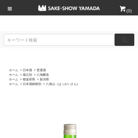
(
0
)
ホーム
>
日本酒
>
普通酒
ホーム
>
蔵元別
>
八海醸造
ホーム
>
都道府県
>
新潟県
ホーム
>
日本酒銘柄別
>
八海山（はっかいさん)