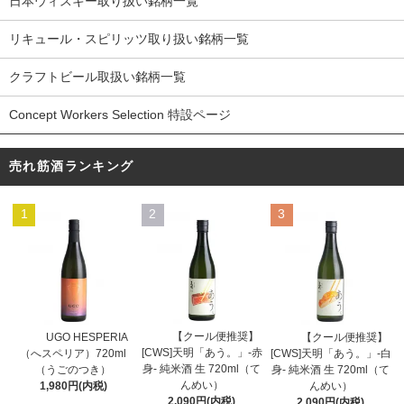
日本ウィスキー取り扱い銘柄一覧
リキュール・スピリッツ取り扱い銘柄一覧
クラフトビール取扱い銘柄一覧
Concept Workers Selection 特設ページ
売れ筋酒ランキング
1
2
3
【クール便推奨】
UGO HESPERIA
【クール便推奨】
[CWS]天明「あう。」-赤
（へスペリア）720ml
[CWS]天明「あう。」-白
身- 純米酒 生 720ml（て
（うごのつき）
身- 純米酒 生 720ml（て
んめい）
1,980円(内税)
んめい）
2,090円(内税)
2,090円(内税)