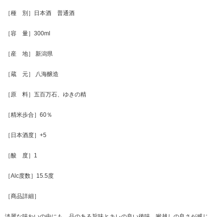
［種 別］日本酒 普通酒
［容 量］300ml
［産 地］ 新潟県
［蔵 元］ 八海醸造
［原 料］五百万石、ゆきの精
［精米歩合］60％
［日本酒度］+5
［酸 度］1
［Alc度数］15.5度
［商品詳細］
淡麗な味わいの中にも、品のある旨味とキレの良い後味、喉越しの良さが感じ