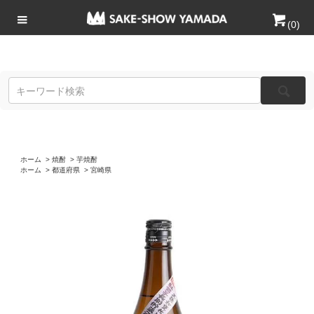
(
0
)
ホーム
>
焼酎
>
芋焼酎
ホーム
>
都道府県
>
宮崎県