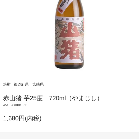
焼酎
都道府県
宮崎県
赤山猪 芋25度 720ml（やまじし）
4513288001363
1,680円(内税)