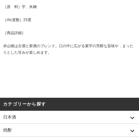
［原 料］芋、米麹
［Alc度数］25度
［商品詳細］
赤山猪は古酒と新酒のブレンド。口の中に広がる紫芋の芳醇な旨味や．まった
りとした甘みが楽しめます。
カテゴリーから探す
日本酒
焼酎