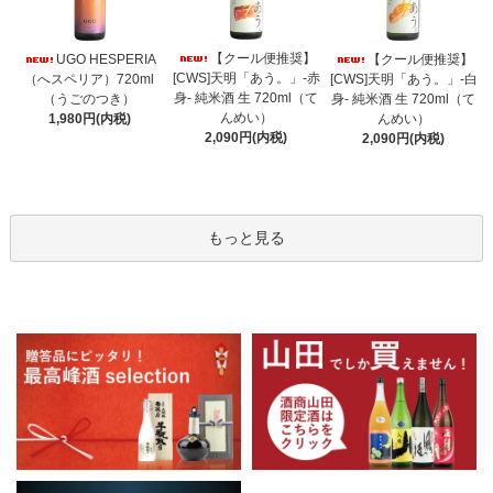
【クール便推奨】
UGO HESPERIA
【クール便推奨】
[CWS]天明「あう。」-赤
（へスペリア）720ml
[CWS]天明「あう。」-白
身- 純米酒 生 720ml（て
（うごのつき）
身- 純米酒 生 720ml（て
んめい）
1,980円(内税)
んめい）
2,090円(内税)
2,090円(内税)
もっと見る