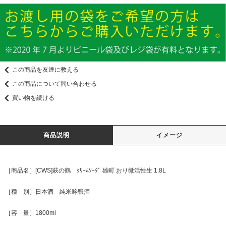
この商品を友達に教える
この商品について問い合わせる
買い物を続ける
商品説明
イメージ
［商品名］[CWS]萩の鶴 ｸﾘｰﾑｿｰﾀﾞ 雄町 おり微活性生 1.8L
［種 別］日本酒 純米吟醸酒
［容 量］1800ml