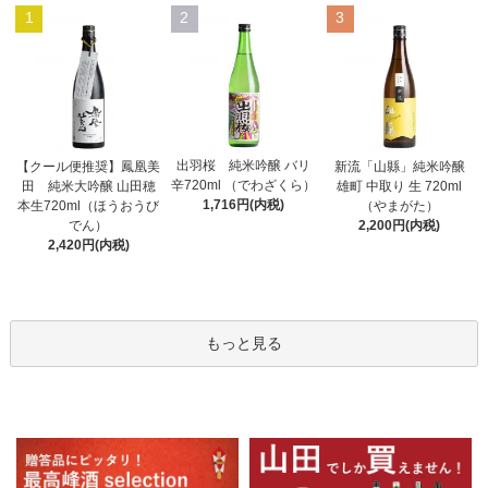
1
2
3
出羽桜 純米吟醸 バリ
【クール便推奨】鳳凰美
新流「山縣」純米吟醸
辛720ml （でわざくら）
田 純米大吟醸 山田穂
雄町 中取り 生 720ml
1,716円(内税)
本生720ml（ほうおうび
（やまがた）
でん）
2,200円(内税)
2,420円(内税)
もっと見る