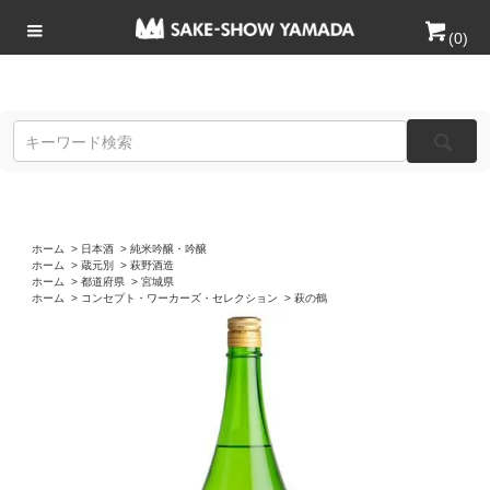
(
0
)
ホーム
>
日本酒
>
純米吟醸・吟醸
ホーム
>
蔵元別
>
萩野酒造
ホーム
>
都道府県
>
宮城県
ホーム
>
コンセプト・ワーカーズ・セレクション
>
萩の鶴