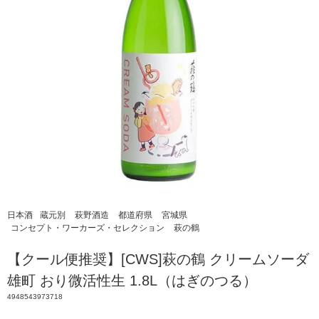
日本酒
蔵元別
萩野酒造
都道府県
宮城県
コンセプト・ワーカーズ・セレクション
萩の鶴
【クール便推奨】[CWS]萩の鶴 クリームソーダ
雄町 おり微活性生 1.8L（はぎのつる）
4948543973718