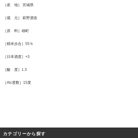
［産 地］ 宮城県
［蔵 元］ 萩野酒造
［原 料］雄町
［精米歩合］55％
［日本酒度］+3
［酸 度］1.3
［Alc度数］15度
カテゴリーから探す