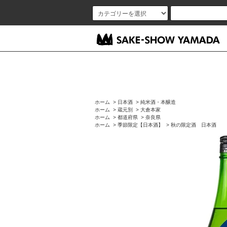
ホーム
>
日本酒
>
純米酒・本醸造
ホーム
>
蔵元別
>
大倉本家
ホーム
>
都道府県
>
奈良県
ホーム
>
季節限定【日本酒】
>
秋の限定酒 日本酒