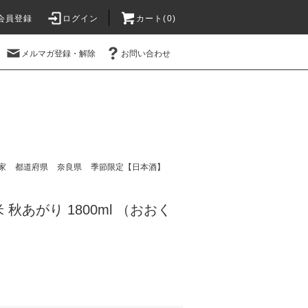
会員登録
ログイン
カート(
0
)
メルマガ登録・解除
お問い合わせ
家
都道府県
奈良県
季節限定【日本酒】
秋あがり 1800ml （おおく