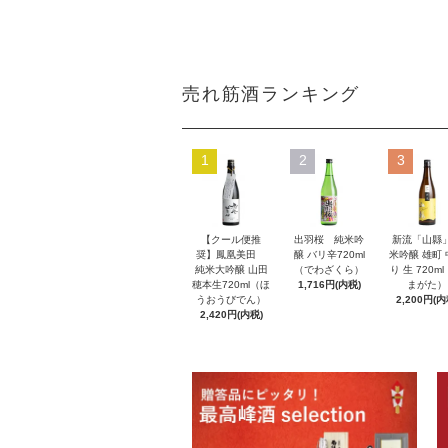
売れ筋酒ランキング
1
2
3
【クール便推
出羽桜 純米吟
新流「山縣
奨】鳳凰美田
醸 バリ辛720ml
米吟醸 雄町
純米大吟醸 山田
（でわざくら）
り 生 720m
穂本生720ml（ほ
1,716円(内税)
まがた）
うおうびでん）
2,200円(内
2,420円(内税)