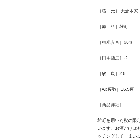
［蔵 元］ 大倉本家
［原 料］雄町
［精米歩合］60％
［日本酒度］-2
［酸 度］2.5
［Alc度数］16.5度
［商品詳細］
雄町を用いた秋の限
います。お酒だけは
ッチングしてしまい