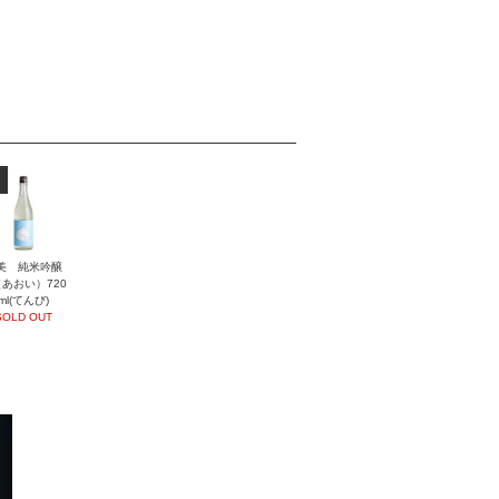
美 純米吟醸
あおい）720
ml(てんび)
SOLD OUT