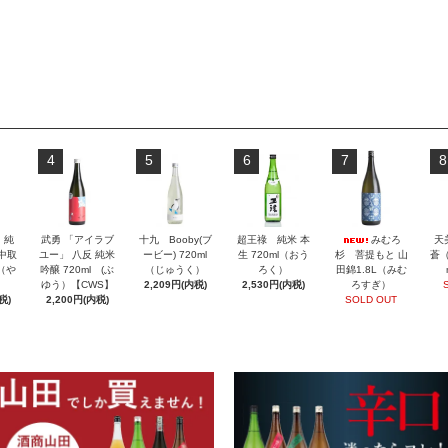
4
5
6
7
8
」純
武勇 「アイラブ
十九 Booby(ブ
超王祿 純米 本
みむろ
天
 中取
ユー」 八反 純米
ービー) 720ml
生 720ml（おう
杉 菩提もと 山
蒼（
l（や
吟醸 720ml (ぶ
（じゅうく）
ろく）
田錦1.8L（みむ
ゆう）【CWS】
2,209円(内税)
2,530円(内税)
ろすぎ）
税)
2,200円(内税)
SOLD OUT