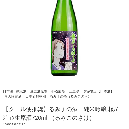
日本酒
蔵元別
森喜酒造場
都道府県
三重県
季節限定【日本酒】
春の限定酒
日本酒銘柄別
るみ子の酒（るみこのさけ)
【クール便推奨】るみ子の酒 純米吟醸 桜ﾊﾞｰ
ｼﾞｮﾝ生原酒720ml （るみこのさけ）
4580343832125