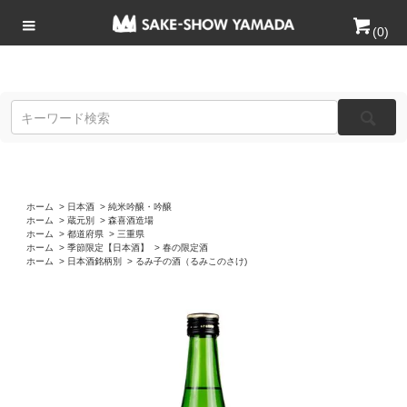
(
0
)
ホーム
>
日本酒
>
純米吟醸・吟醸
ホーム
>
蔵元別
>
森喜酒造場
ホーム
>
都道府県
>
三重県
ホーム
>
季節限定【日本酒】
>
春の限定酒
ホーム
>
日本酒銘柄別
>
るみ子の酒（るみこのさけ)