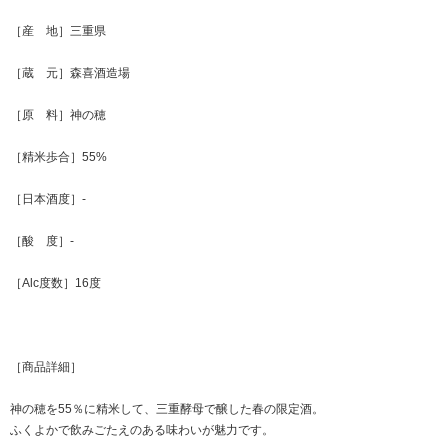
［産 地］三重県
［蔵 元］森喜酒造場
［原 料］神の穂
［精米歩合］55%
［日本酒度］-
［酸 度］-
［Alc度数］16度
［商品詳細］
神の穂を55％に精米して、三重酵母で醸した春の限定酒。
ふくよかで飲みごたえのある味わいが魅力です。