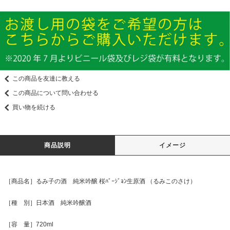
この商品を友達に教える
この商品について問い合わせる
買い物を続ける
商品説明
イメージ
［商品名］るみ子の酒 純米吟醸 桜ﾊﾞｰｼﾞｮﾝ生原酒 （るみこのさけ）
［種 別］日本酒 純米吟醸酒
［容 量］720ml