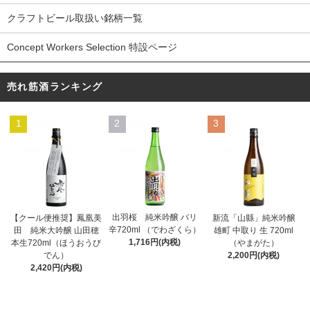
クラフトビール取扱い銘柄一覧
Concept Workers Selection 特設ページ
売れ筋酒ランキング
1
2
3
出羽桜 純米吟醸 バリ
【クール便推奨】鳳凰美
新流「山縣」純米吟醸
辛720ml （でわざくら）
田 純米大吟醸 山田穂
雄町 中取り 生 720ml
1,716円(内税)
本生720ml（ほうおうび
（やまがた）
でん）
2,200円(内税)
2,420円(内税)