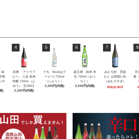
4
5
6
7
8
」純
武勇 「アイラブ
十九 Booby(ブ
超王祿 純米 本
みむろ杉 菩提
天
 中取
ユー」 八反 純米
ービー) 720ml
生 720ml（おう
もと 山田錦1.8L
蒼（
l（や
吟醸 720ml (ぶ
（じゅうく）
ろく）
（みむろすぎ）
ゆう）【CWS】
2,209円(内税)
2,530円(内税)
SOLD OUT
税)
2,200円(内税)