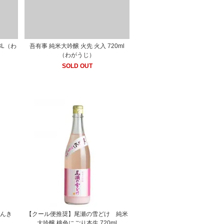
8L（わ
吾有事 純米大吟醸 火先 火入 720ml
（わがうじ）
SOLD OUT
せんき
【クール便推奨】尾瀬の雪どけ 純米
大吟醸 桃色にごり本生 720ml