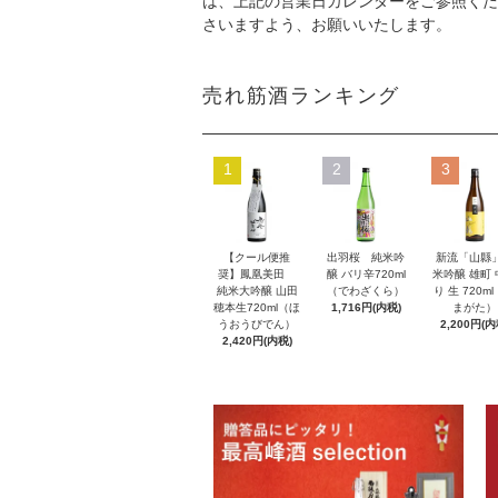
は、上記の営業日カレンダーをご参照くだ
さいますよう、お願いいたします。
売れ筋酒ランキング
1
2
3
【クール便推
出羽桜 純米吟
新流「山縣
奨】鳳凰美田
醸 バリ辛720ml
米吟醸 雄町
純米大吟醸 山田
（でわざくら）
り 生 720m
穂本生720ml（ほ
1,716円(内税)
まがた）
うおうびでん）
2,200円(内
2,420円(内税)