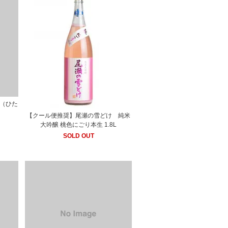
 （ひた
【クール便推奨】尾瀬の雪どけ 純米
大吟醸 桃色にごり本生 1.8L
SOLD OUT