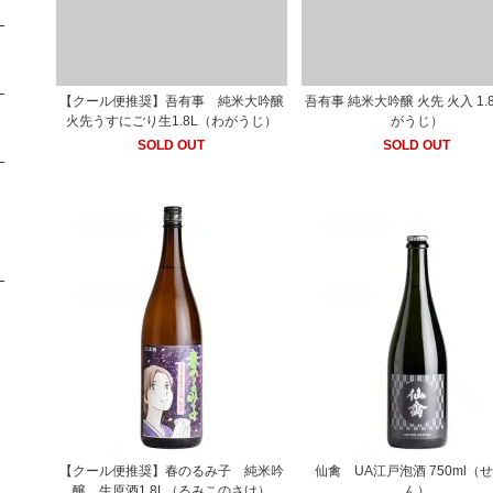
【クール便推奨】吾有事 純米大吟醸
吾有事 純米大吟醸 火先 火入 1.
火先うすにごり生1.8L（わがうじ）
がうじ）
SOLD OUT
SOLD OUT
【クール便推奨】春のるみ子 純米吟
仙禽 UA江戸泡酒 750ml（
醸 生原酒1.8L（るみこのさけ）
ん）