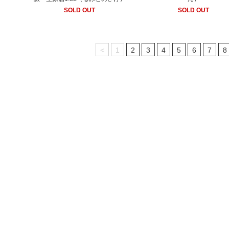
SOLD OUT
SOLD OUT
<
1
2
3
4
5
6
7
8