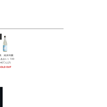
美 純米吟醸
あおい）720
ml(てんび)
SOLD OUT