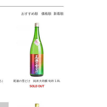
おすすめ順
価格順
新着順
しろ）
尾瀬の雪どけ 純米大吟醸 旬吟 1.8L
SOLD OUT