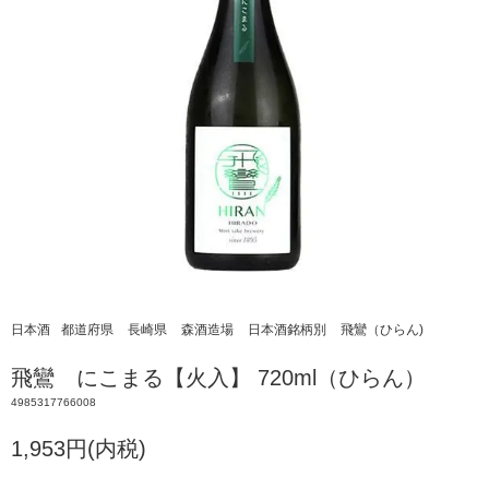
日本酒
都道府県
長崎県
森酒造場
日本酒銘柄別
飛鸞（ひらん)
飛鸞 にこまる【火入】 720ml（ひらん）
4985317766008
1,953円(内税)