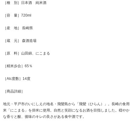
［種 別］日本酒 純米酒
［容 量］720ml
［産 地］ 長崎県
［蔵 元］ 森酒造場
［原 料］山田錦、にこまる
［精米歩合］65％
［Alc度数］14度
［商品詳細］
地元・平戸市のいにしえの地名・飛鸞島から「飛鸞（ひらん）」。長崎の食用
米「にこまる」を掛米に使用。自然と笑顔になるお酒を目指しました。穏やか
な香りと酸、後味のキレの良さがある食中酒です。