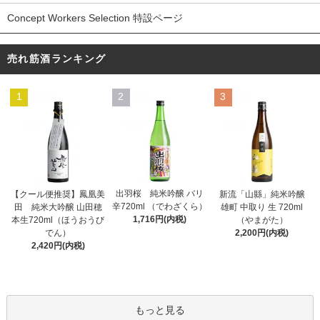
Concept Workers Selection 特設ページ
売れ筋酒ランキング
1
2
3
出羽桜 純米吟醸 バリ
【クール便推奨】鳳凰美
新流「山縣」純米吟醸
辛720ml （でわざくら）
田 純米大吟醸 山田穂
雄町 中取り 生 720ml
1,716円(内税)
本生720ml（ほうおうび
（やまがた）
でん）
2,200円(内税)
2,420円(内税)
もっと見る