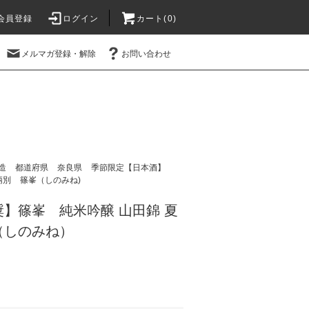
会員登録
ログイン
カート(
0
)
メルマガ登録・解除
お問い合わせ
造
都道府県
奈良県
季節限定【日本酒】
柄別
篠峯（しのみね)
】篠峯 純米吟醸 山田錦 夏
l（しのみね）