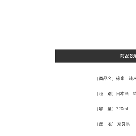
商品説
［商品名］篠峯 純米吟
［種 別］日本酒 
［容 量］720ml
［産 地］ 奈良県