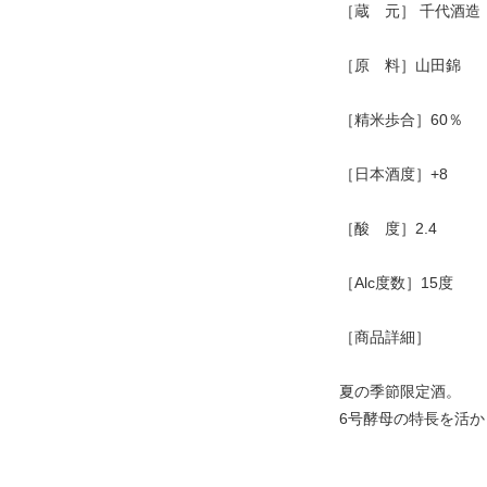
［蔵 元］ 千代酒造
［原 料］山田錦
［精米歩合］60％
［日本酒度］+8
［酸 度］2.4
［Alc度数］15度
［商品詳細］
夏の季節限定酒。
6号酵母の特長を活