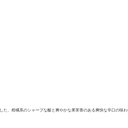
かした、柑橘系のシャープな酸と爽やかな果実香のある爽快な辛口の味わ