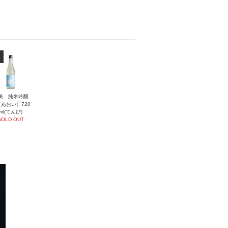
美 純米吟醸
あおい）720
ml(てんび)
SOLD OUT