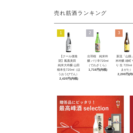
売れ筋酒ランキング
1
2
3
【クール便推
出羽桜 純米吟
新流「山縣
奨】鳳凰美田
醸 バリ辛720ml
米吟醸 雄町
純米大吟醸 山田
（でわざくら）
り 生 720m
穂本生720ml（ほ
1,716円(内税)
まがた）
うおうびでん）
2,200円(内
2,420円(内税)