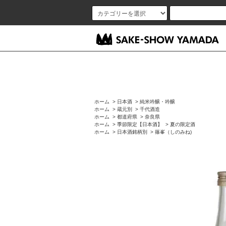
ホーム
>
日本酒
>
純米吟醸・吟醸
ホーム
>
蔵元別
>
千代酒造
ホーム
>
都道府県
>
奈良県
ホーム
>
季節限定【日本酒】
>
夏の限定酒
ホーム
>
日本酒銘柄別
>
篠峯（しのみね)