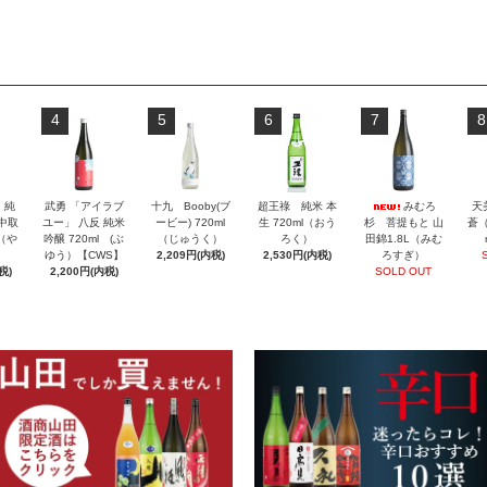
4
5
6
7
8
」純
武勇 「アイラブ
十九 Booby(ブ
超王祿 純米 本
みむろ
天
 中取
ユー」 八反 純米
ービー) 720ml
生 720ml（おう
杉 菩提もと 山
蒼（
l（や
吟醸 720ml (ぶ
（じゅうく）
ろく）
田錦1.8L（みむ
ゆう）【CWS】
2,209円(内税)
2,530円(内税)
ろすぎ）
税)
2,200円(内税)
SOLD OUT