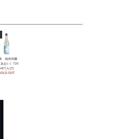
美 純米吟醸
あおい）720
ml(てんび)
SOLD OUT