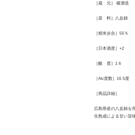
［蔵 元］ 榎酒造
［原 料］八反錦
［精米歩合］55％
［日本酒度］+2
［酸 度］1.6
［Alc度数］16.5度
［商品詳細］
広島県産の八反錦を
生熟成による甘い旨