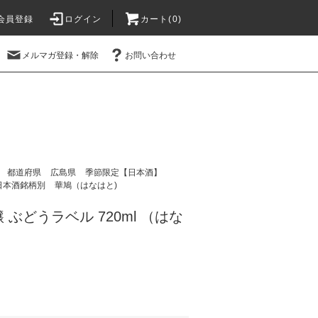
会員登録
ログイン
カート(
0
)
メルマガ登録・解除
お問い合わせ
都道府県
広島県
季節限定【日本酒】
日本酒銘柄別
華鳩（はなはと)
ぶどうラベル 720ml （はな