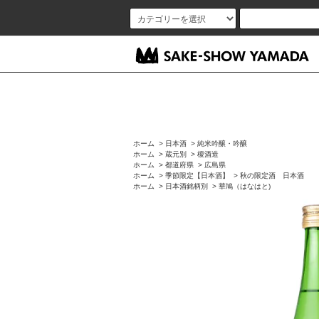
ホーム
>
日本酒
>
純米吟醸・吟醸
ホーム
>
蔵元別
>
榎酒造
ホーム
>
都道府県
>
広島県
ホーム
>
季節限定【日本酒】
>
秋の限定酒 日本酒
ホーム
>
日本酒銘柄別
>
華鳩（はなはと)