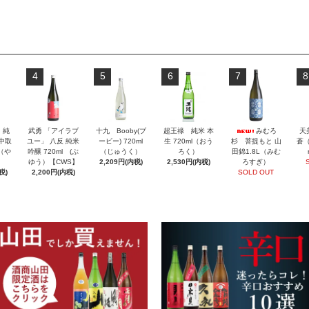
4
5
6
7
8
」純
武勇 「アイラブ
十九 Booby(ブ
超王祿 純米 本
みむろ
天
 中取
ユー」 八反 純米
ービー) 720ml
生 720ml（おう
杉 菩提もと 山
蒼（
l（や
吟醸 720ml (ぶ
（じゅうく）
ろく）
田錦1.8L（みむ
ゆう）【CWS】
2,209円(内税)
2,530円(内税)
ろすぎ）
税)
2,200円(内税)
SOLD OUT