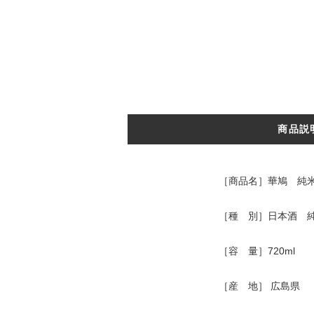
商品説
［商品名］華鳩 純米吟
［種 別］日本酒 
［容 量］720ml
［産 地］ 広島県