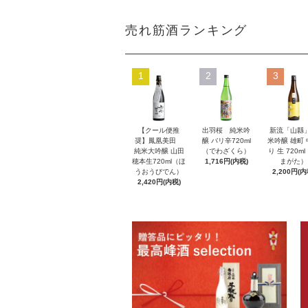
売れ筋酒ランキング
1
2
3
【クール便推
出羽桜 純米吟
新流「山縣
奨】鳳凰美田
醸 バリ辛720ml
米吟醸 雄町
純米大吟醸 山田
（でわざくら）
り 生 720m
穂本生720ml（ほ
1,716円(内税)
まがた）
うおうびでん）
2,200円(内
2,420円(内税)