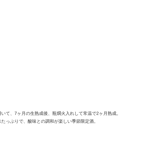
用いて、7ヶ月の生熟成後、瓶燗火入れして常温で2ヶ月熟成。
味たっぷりで、酸味との調和が楽しい季節限定酒。