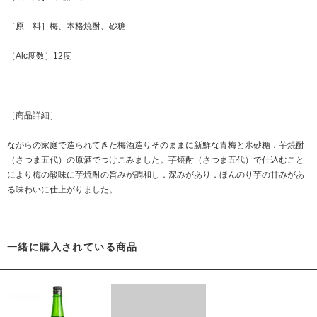
［原 料］梅、本格焼酎、砂糖
［Alc度数］12度
［商品詳細］
ながらの家庭で造られてきた梅酒造りそのままに新鮮な青梅と氷砂糖．芋焼酎
（さつま五代）の原酒でつけこみました。芋焼酎（さつま五代）で仕込むこと
により梅の酸味に芋焼酎の旨みが調和し．深みがあり．ほんのり芋の甘みがあ
る味わいに仕上がりました。
一緒に購入されている商品