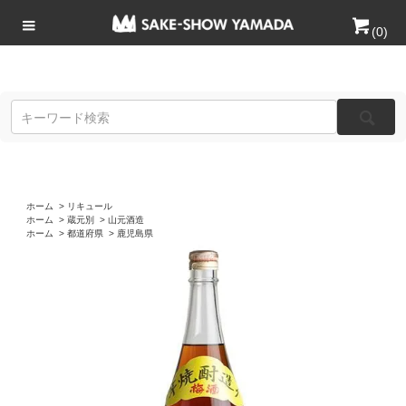
(
0
)
ホーム
>
リキュール
ホーム
>
蔵元別
>
山元酒造
ホーム
>
都道府県
>
鹿児島県