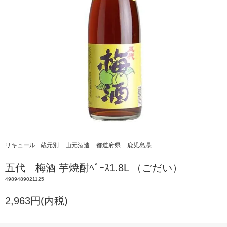
リキュール
蔵元別
山元酒造
都道府県
鹿児島県
五代 梅酒 芋焼酎ﾍﾞｰｽ1.8L （ごだい）
4989489021125
2,963円(内税)