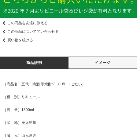
この商品を友達に教える
この商品について問い合わせる
買い物を続ける
商品説明
イメージ
［商品名］五代 梅酒 芋焼酎ﾍﾞｰｽ1.8L （ごだい）
［種 別］リキュール
［容 量］1800ml
［産 地］鹿児島県
［蔵 元］山元酒造