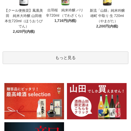
出羽桜 純米吟醸 バリ
【クール便推奨】鳳凰美
新流「山縣」純米吟醸
辛720ml （でわざくら）
田 純米大吟醸 山田穂
雄町 中取り 生 720ml
1,716円(内税)
本生720ml（ほうおうび
（やまがた）
でん）
2,200円(内税)
2,420円(内税)
もっと見る