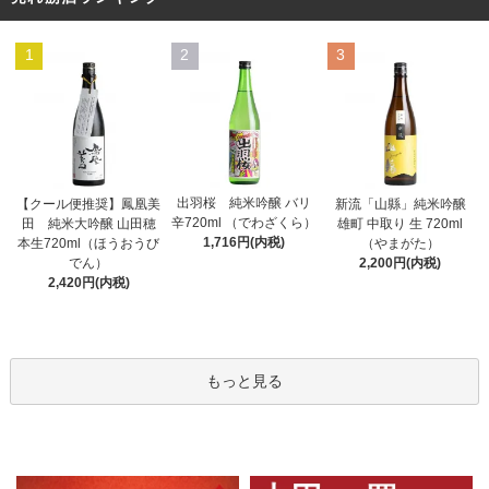
1
2
3
出羽桜 純米吟醸 バリ
【クール便推奨】鳳凰美
新流「山縣」純米吟醸
辛720ml （でわざくら）
田 純米大吟醸 山田穂
雄町 中取り 生 720ml
1,716円(内税)
本生720ml（ほうおうび
（やまがた）
でん）
2,200円(内税)
2,420円(内税)
もっと見る