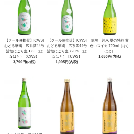
【クール便推奨】[CWS]
【クール便推奨】[CWS]
華鳩 純米 夏の特純 黄
おどる華鳩 広系酒44号
おどる華鳩 広系酒44号
色いスイカ 720ml（はな
活性にごり生 1.8L（は
活性にごり生 720ml（は
はと）
なはと）【CWS】
なはと）【CWS】
1,650円(内税)
3,790円(内税)
1,995円(内税)