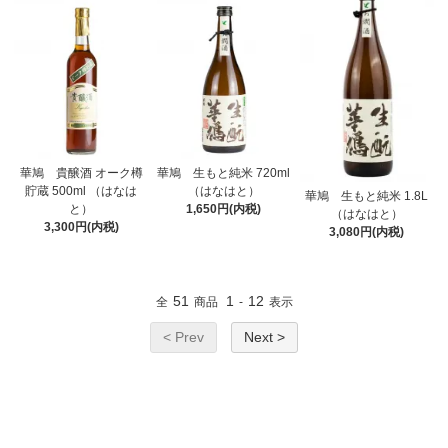
華鳩 貴醸酒 オーク樽
華鳩 生もと純米 720ml
貯蔵 500ml （はなは
（はなはと）
華鳩 生もと純米 1.8L
と）
1,650円(内税)
（はなはと）
3,300円(内税)
3,080円(内税)
51
1
12
全
商品
-
表示
< Prev
Next >