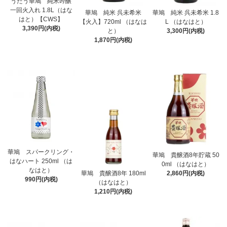
うたう華鳩 純米吟醸
一回火入れ 1.8L（はな
華鳩 純米 呉未希米
華鳩 純米 呉未希米 1.8
はと）【CWS】
【火入】720ml （はなは
L （はなはと）
3,390円(内税)
と）
3,300円(内税)
1,870円(内税)
華鳩 スパークリング・
華鳩 貴醸酒8年貯蔵 50
はなハート 250ml （は
0ml （はなはと）
なはと）
2,860円(内税)
華鳩 貴醸酒8年 180ml
990円(内税)
（はなはと）
1,210円(内税)