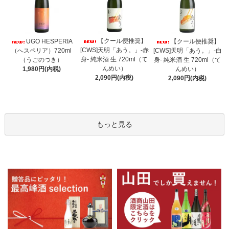
【クール便推奨】
UGO HESPERIA
【クール便推奨】
[CWS]天明「あう。」-赤
（へスペリア）720ml
[CWS]天明「あう。」-白
身- 純米酒 生 720ml（て
（うごのつき）
身- 純米酒 生 720ml（て
んめい）
1,980円(内税)
んめい）
2,090円(内税)
2,090円(内税)
もっと見る