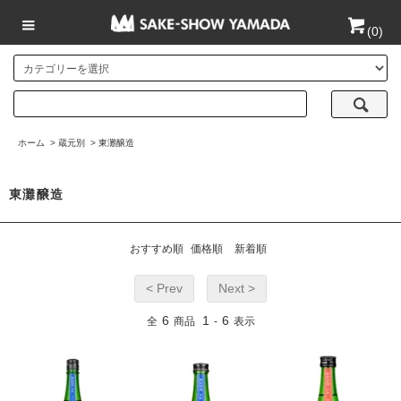
(
0
)
ホーム
>
蔵元別
>
東灘醸造
東灘醸造
おすすめ順
価格順
新着順
< Prev
Next >
6
1
6
全
商品
-
表示