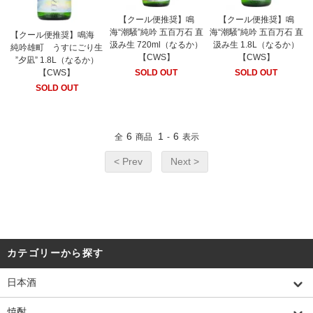
【クール便推奨】鳴
【クール便推奨】鳴
海“潮騒”純吟 五百万石 直
海“潮騒”純吟 五百万石 直
【クール便推奨】鳴海
汲み生 720ml（なるか）
汲み生 1.8L（なるか）
純吟雄町 うすにごり生
【CWS】
【CWS】
”夕凪” 1.8L（なるか）
SOLD OUT
SOLD OUT
【CWS】
SOLD OUT
6
1
6
全
商品
-
表示
< Prev
Next >
カテゴリーから探す
日本酒
焼酎