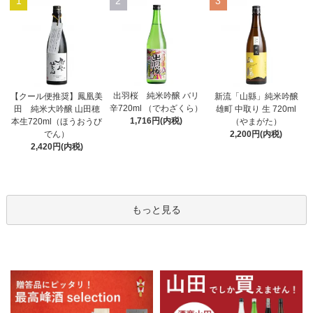
1
2
3
出羽桜 純米吟醸 バリ
【クール便推奨】鳳凰美
新流「山縣」純米吟醸
辛720ml （でわざくら）
田 純米大吟醸 山田穂
雄町 中取り 生 720ml
1,716円(内税)
本生720ml（ほうおうび
（やまがた）
でん）
2,200円(内税)
2,420円(内税)
もっと見る