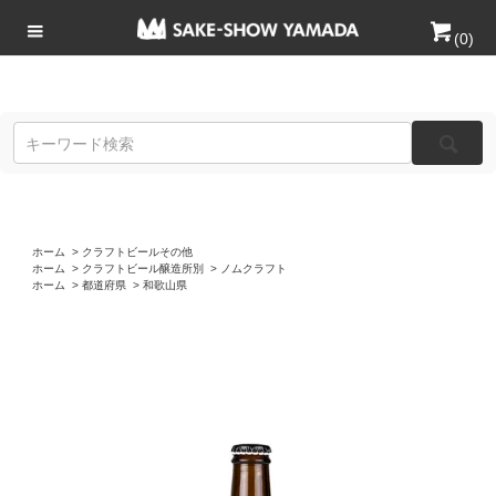
(
0
)
ホーム
>
クラフトビールその他
ホーム
>
クラフトビール醸造所別
>
ノムクラフト
ホーム
>
都道府県
>
和歌山県