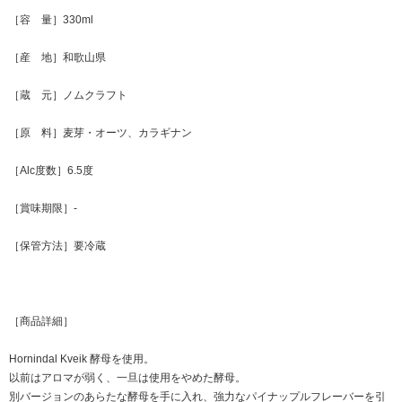
［容 量］330ml
［産 地］和歌山県
［蔵 元］ノムクラフト
［原 料］麦芽・オーツ、カラギナン
［Alc度数］6.5度
［賞味期限］-
［保管方法］要冷蔵
［商品詳細］
Hornindal Kveik 酵母を使用。
以前はアロマが弱く、一旦は使用をやめた酵母。
別バージョンのあらたな酵母を手に入れ、強力なパイナップルフレーバーを引