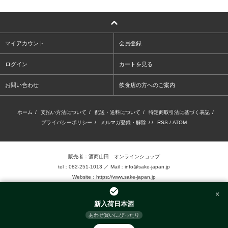
マイアカウント
会員登録
ログイン
カートを見る
お問い合わせ
飲食店の方へのご案内
ホーム
/
支払い方法について
/
配送・送料について
/
特定商取引法に基づく表記
/
プライバシーポリシー
/
メルマガ登録・解除
/ /
RSS
/
ATOM
販売者：酒商山田 オンラインショップ
tel：082-251-1013 ／ Mail：info@sake-japan.jp
Website：
https://www.sake-japan.jp
×
未成年者の飲酒は、法律で禁じられています。
新入荷日本酒
当店では、20歳以上の年齢であることを確認 できない場合、お酒を販売致しません。
あわせ買いにぴったり
©2016.Sake-Show Yamada Inc. Allrights reserved.