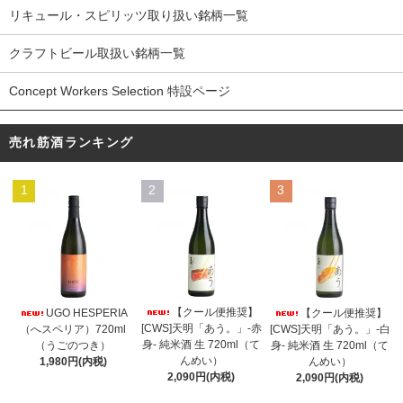
リキュール・スピリッツ取り扱い銘柄一覧
クラフトビール取扱い銘柄一覧
Concept Workers Selection 特設ページ
売れ筋酒ランキング
1
2
3
【クール便推奨】
UGO HESPERIA
【クール便推奨】
[CWS]天明「あう。」-赤
（へスペリア）720ml
[CWS]天明「あう。」-白
身- 純米酒 生 720ml（て
（うごのつき）
身- 純米酒 生 720ml（て
んめい）
1,980円(内税)
んめい）
2,090円(内税)
2,090円(内税)