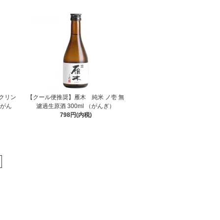
クリン
【クール便推奨】雁木 純米 ノ壱 無
（がん
濾過生原酒 300ml （がんぎ）
798円(内税)