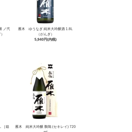
 ノ弐
雁木 ゆうなぎ 純米大吟醸酒 1.8L
ぎ）
（がんぎ）
5,940円(内税)
L ［箱
雁木 純米大吟醸 鶺鴒 (セキレイ) 720