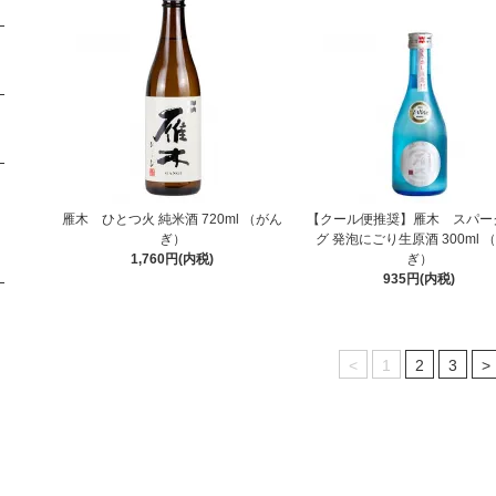
雁木 ひとつ火 純米酒 720ml （がん
【クール便推奨】雁木 スパー
ぎ）
グ 発泡にごり生原酒 300ml 
1,760円(内税)
ぎ）
935円(内税)
<
1
2
3
>