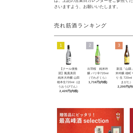
は、上記の営業日カレンダーをご参照くだ
さいますよう、お願いいたします。
売れ筋酒ランキング
1
2
3
【クール便推
出羽桜 純米吟
新流「山縣
奨】鳳凰美田
醸 バリ辛720ml
米吟醸 雄町
純米大吟醸 山田
（でわざくら）
り 生 720m
穂本生720ml（ほ
1,716円(内税)
まがた）
うおうびでん）
2,200円(内
2,420円(内税)