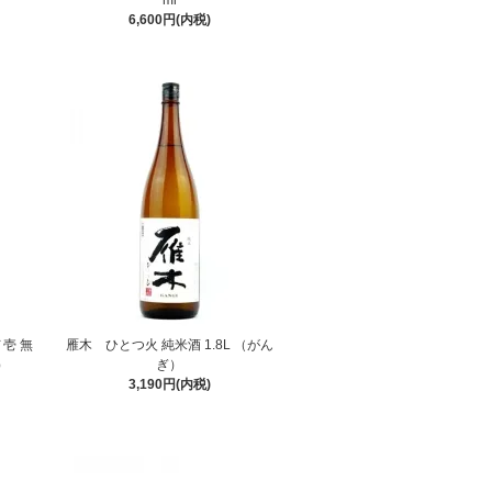
ml
6,600円(内税)
壱 無
雁木 ひとつ火 純米酒 1.8L （がん
）
ぎ）
3,190円(内税)