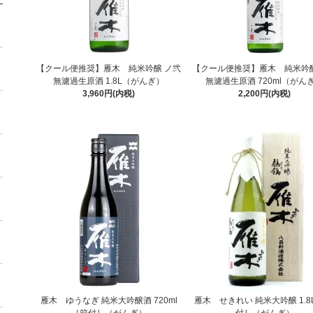
【クール便推奨】雁木 純米吟醸 ノ弐
【クール便推奨】雁木 純米吟醸
無濾過生原酒 1.8L（がんぎ）
無濾過生原酒 720ml（がん
3,960円(内税)
2,200円(内税)
雁木 ゆうなぎ 純米大吟醸酒 720ml
雁木 せきれい 純米大吟醸 1.8