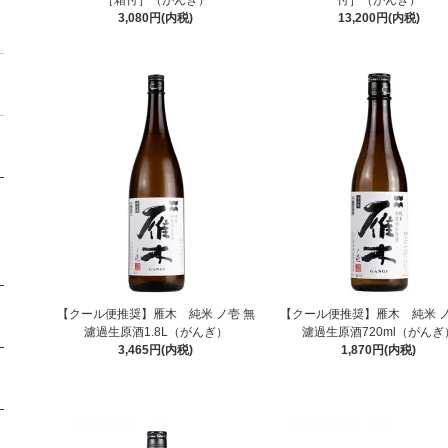
［箱付］（がんぎ）
付］（がんぎ）
3,080円(内税)
13,200円(内税)
【クール便推奨】雁木 純米 ノ壱 無
【クール便推奨】雁木 純米 ノ
濾過生原酒1.8L（がんぎ）
濾過生原酒720ml（がんぎ
3,465円(内税)
1,870円(内税)