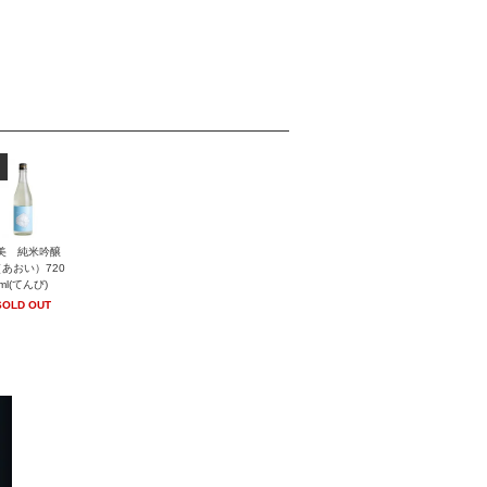
美 純米吟醸
あおい）720
ml(てんび)
SOLD OUT