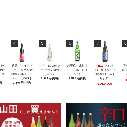
4
5
6
7
8
」純
武勇 「アイラブ
十九 Booby(ブ
超王祿 純米 本
みむろ
天
 中取
ユー」 八反 純米
ービー) 720ml
生 720ml（おう
杉 菩提もと 山
蒼（
l（や
吟醸 720ml (ぶ
（じゅうく）
ろく）
田錦1.8L（みむ
ゆう）【CWS】
2,209円(内税)
2,530円(内税)
ろすぎ）
税)
2,200円(内税)
SOLD OUT