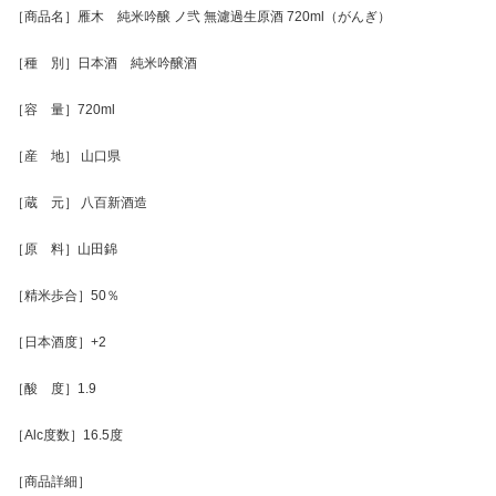
［商品名］雁木 純米吟醸 ノ弐 無濾過生原酒 720ml（がんぎ）
［種 別］日本酒 純米吟醸酒
［容 量］720ml
［産 地］ 山口県
［蔵 元］ 八百新酒造
［原 料］山田錦
［精米歩合］50％
［日本酒度］+2
［酸 度］1.9
［Alc度数］16.5度
［商品詳細］