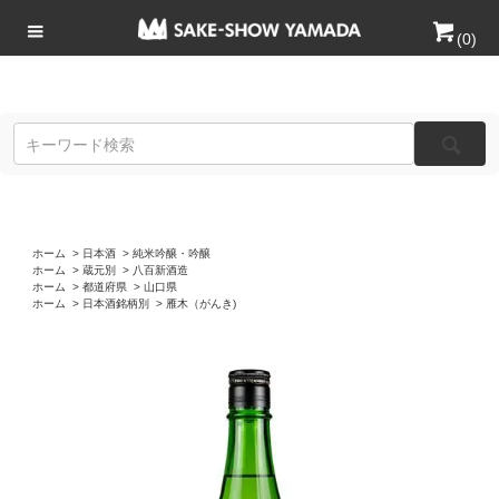
(
0
)
ホーム
>
日本酒
>
純米吟醸・吟醸
ホーム
>
蔵元別
>
八百新酒造
ホーム
>
都道府県
>
山口県
ホーム
>
日本酒銘柄別
>
雁木（がんき)