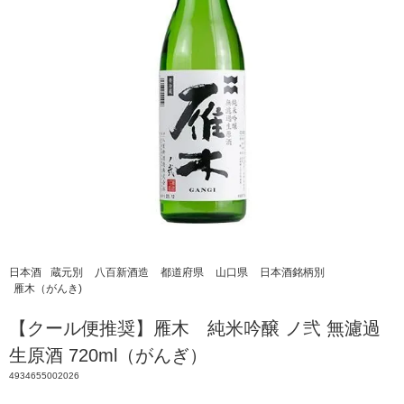
日本酒
蔵元別
八百新酒造
都道府県
山口県
日本酒銘柄別
雁木（がんき)
【クール便推奨】雁木 純米吟醸 ノ弐 無濾過
生原酒 720ml（がんぎ）
4934655002026