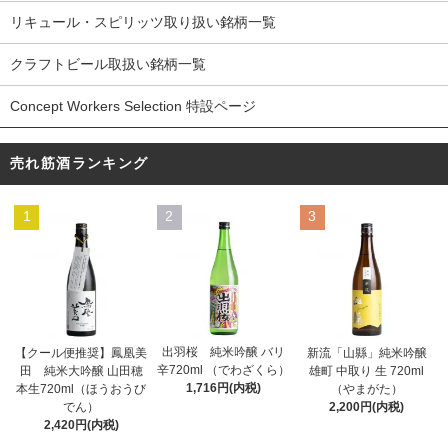
リキュール・スピリッツ取り扱い銘柄一覧
クラフトビール取扱い銘柄一覧
Concept Workers Selection 特設ページ
売れ筋酒ランキング
1
2
3
出羽桜 純米吟醸 バリ
【クール便推奨】鳳凰美
新流「山縣」純米吟醸
辛720ml （でわざくら）
田 純米大吟醸 山田穂
雄町 中取り 生 720ml
1,716円(内税)
本生720ml（ほうおうび
（やまがた）
でん）
2,200円(内税)
2,420円(内税)