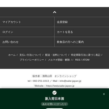
マイアカウント
会員登録
ログイン
カートを見る
お問い合わせ
飲食店の方へのご案内
ホーム
/
支払い方法について
/
配送・送料について
/
特定商取引法に基づく表記
/
プライバシーポリシー
/
メルマガ登録・解除
/ /
RSS
/
ATOM
販売者：酒商山田 オンラインショップ
tel：082-251-1013 ／ Mail：info@sake-japan.jp
Website：
https://www.sake-japan.jp
×
未成年者の飲酒は、法律で禁じられています。
新入荷日本酒
当店では、20歳以上の年齢であることを確認 できない場合、お酒を販売致しません。
あわせ買いにぴったり