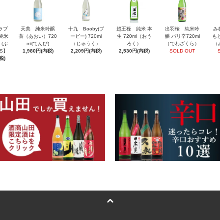
ラブ
天美 純米吟醸
十九 Booby(ブ
超王祿 純米 本
出羽桜 純米吟
み
 純米
蒼（あおい）720
ービー) 720ml
生 720ml（おう
醸 バリ辛720ml
もと
 (ぶ
ml(てんび)
（じゅうく）
ろく）
（でわざくら）
（
S】
1,980円(内税)
2,209円(内税)
2,530円(内税)
SOLD OUT
税)