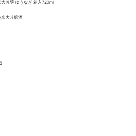
吟醸 ゆうなぎ 箱入720ml
純米大吟醸酒
造