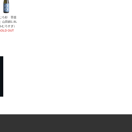
むろ杉 菩提
 山田錦1.8L
みむろすぎ）
SOLD OUT