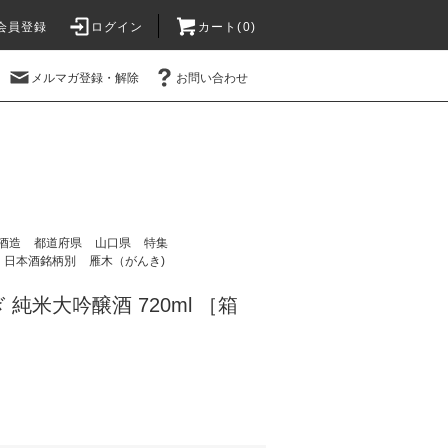
会員登録
ログイン
カート(
0
)
メルマガ登録・解除
お問い合わせ
酒造
都道府県
山口県
特集
日本酒銘柄別
雁木（がんき)
純米大吟醸酒 720ml ［箱
）