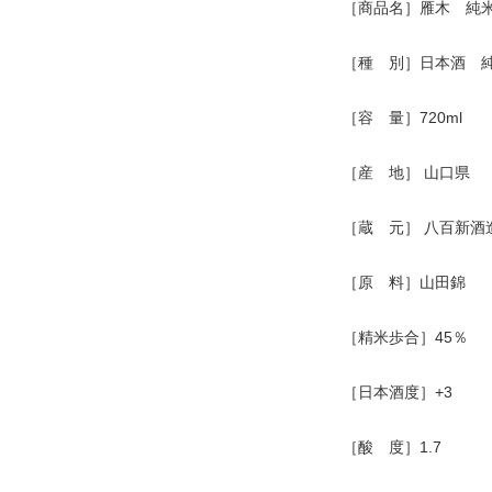
［商品名］雁木 純米大
［種 別］日本酒 
［容 量］720ml
［産 地］ 山口県
［蔵 元］ 八百新酒
［原 料］山田錦
［精米歩合］45％
［日本酒度］+3
［酸 度］1.7