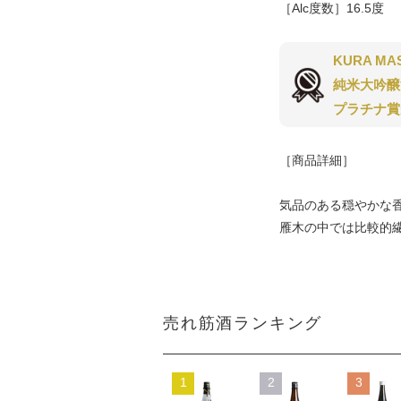
［Alc度数］16.5度
KURA MA
純米大吟醸
プラチナ賞
［商品詳細］
気品のある穏やかな
雁木の中では比較的
売れ筋酒ランキング
1
2
3