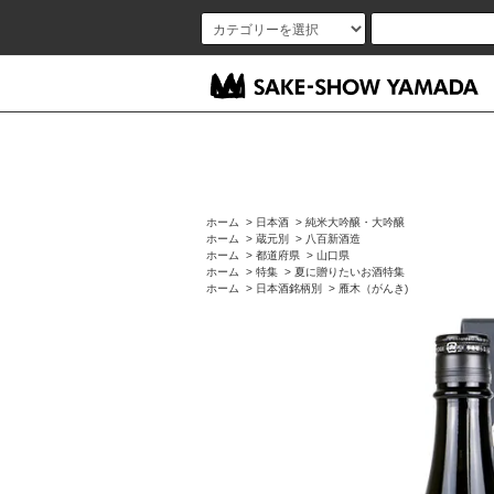
ホーム
>
日本酒
>
純米大吟醸・大吟醸
ホーム
>
蔵元別
>
八百新酒造
ホーム
>
都道府県
>
山口県
ホーム
>
特集
>
夏に贈りたいお酒特集
ホーム
>
日本酒銘柄別
>
雁木（がんき)