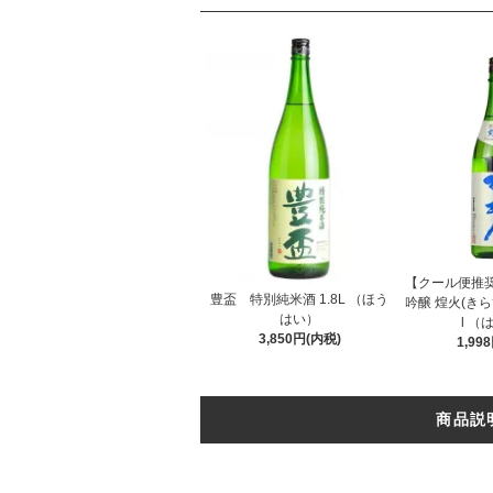
【クール便推
豊盃 特別純米酒 1.8L （ほう
吟醸 煌火(きらび
はい）
l （
3,850円(内税)
1,99
商品説