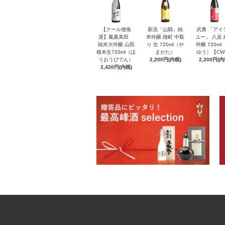
【クール便推
新流「山縣」純
武勇 「アイ
奨】鳳凰美田
米吟醸 雄町 中取
ユー」 八反
純米大吟醸 山田
り 生 720ml（や
吟醸 720ml
穂本生720ml（ほ
まがた）
ゆう）【CW
うおうびでん）
2,200円(内税)
2,200円(内
2,420円(内税)