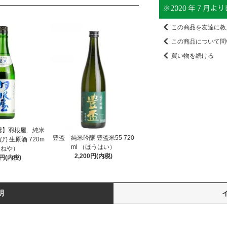
この商品を友達に教
この商品について問
買い物を続ける
奨】羽根屋 純米
豊盃 純米吟醸 豊盃米55 720
) 生原酒 720m
ml （ほうはい）
はねや）
2,200円(内税)
8円(内税)
明