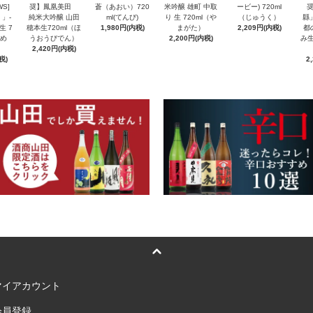
S]
奨】鳳凰美田
蒼（あおい）720
米吟醸 雄町 中取
ービー) 720ml
」-
純米大吟醸 山田
ml(てんび)
り 生 720ml（や
（じゅうく）
縣
生 7
穂本生720ml（ほ
1,980円(内税)
まがた）
2,209円(内税)
都
んめ
うおうびでん）
2,200円(内税)
み生
2,420円(内税)
税)
2
マイアカウント
会員登録