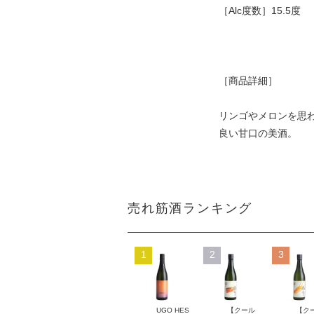
［Alc度数］15.5度
［商品詳細］
リンゴやメロンを思
良い甘口の美酒。
売れ筋酒ランキング
1
2
3
UGO HES
【クール
【ク