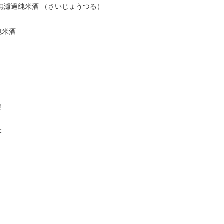
無濾過純米酒 （さいじょうつる）
純米酒
造
本