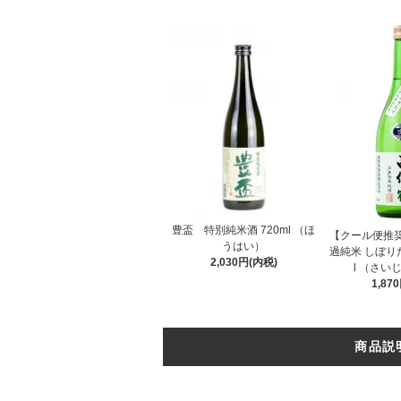
豊盃 特別純米酒 720ml （ほ
【クール便推
うはい）
過純米 しぼりた
2,030円(内税)
l （さい
1,87
商品説