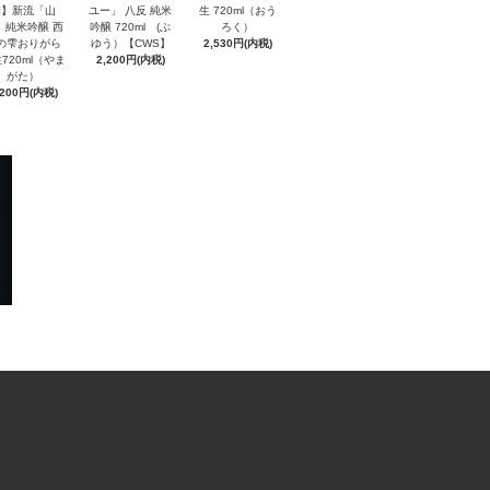
奨】新流「山
ユー」 八反 純米
生 720ml（おう
」純米吟醸 西
吟醸 720ml (ぶ
ろく）
の雫おりがら
ゆう）【CWS】
2,530円(内税)
720ml（やま
2,200円(内税)
がた）
,200円(内税)