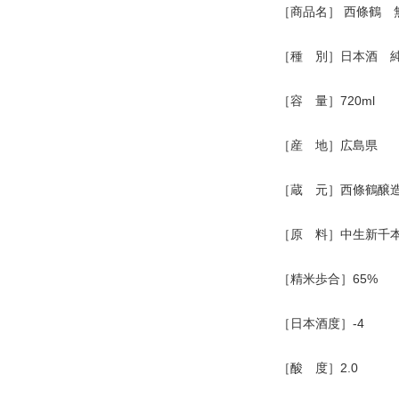
［商品名］ 西條鶴 
［種 別］日本酒 
［容 量］720ml
［産 地］広島県
［蔵 元］西條鶴醸
［原 料］中生新千
［精米歩合］65%
［日本酒度］-4
［酸 度］2.0