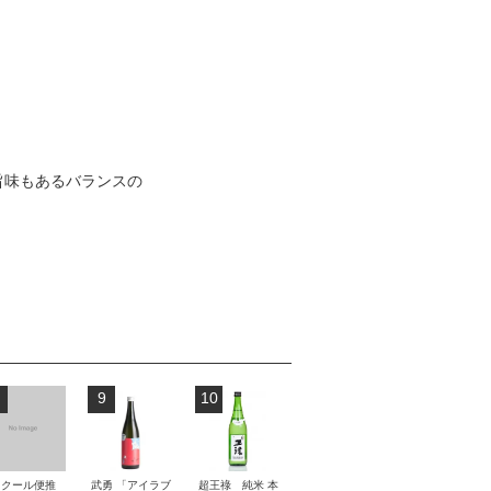
旨味もあるバランスの
9
10
【クール便推
武勇 「アイラブ
超王祿 純米 本