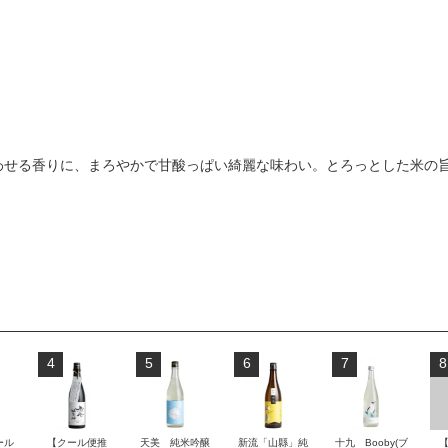
わせる香りに、まろやかで甘酸っぱい綺麗な味わい。とろっとした米の
4
5
6
7
8
ール
【クール便推
天美 純米吟醸
新流「山縣」純
十九 Booby(ブ