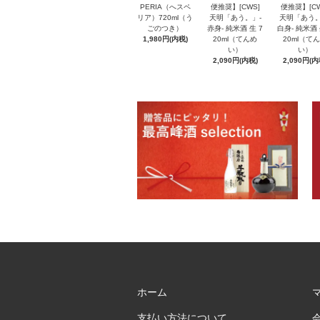
PERIA（へスペ
便推奨】[CWS]
便推奨】[CW
リア）720ml（う
天明「あう。」-
天明「あう。
ごのつき）
赤身- 純米酒 生 7
白身- 純米酒 
1,980円(内税)
20ml（てんめ
20ml（て
い）
い）
2,090円(内税)
2,090円(内
ホーム
支払い方法について