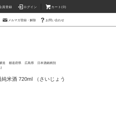
会員登録
ログイン
カート(
0
)
メルマガ登録・解除
お問い合わせ
醸造
都道府県
広島県
日本酒銘柄別
)
純米酒 720ml （さいじょう