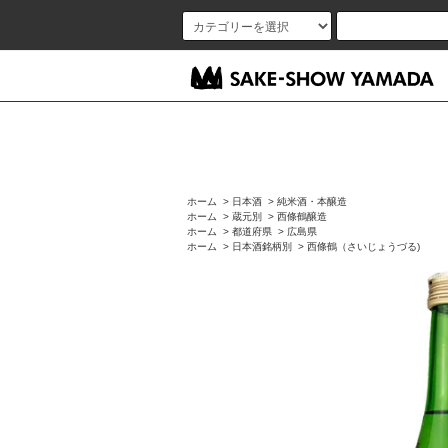
ホーム
>
日本酒
>
純米酒・本醸造
ホーム
>
蔵元別
>
西條鶴醸造
ホーム
>
都道府県
>
広島県
ホーム
>
日本酒銘柄別
>
西條鶴（さいじょうづる)