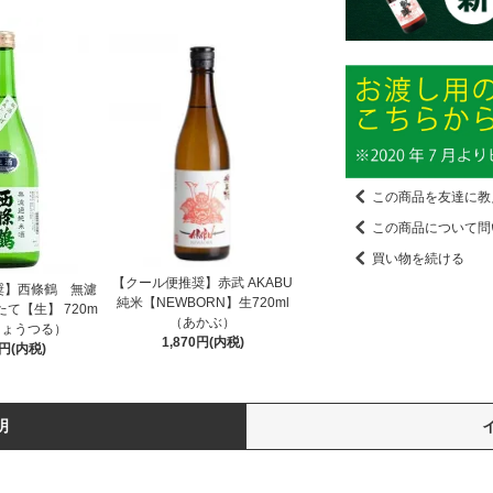
この商品を友達に教
この商品について問
買い物を続ける
【クール便推奨】赤武 AKABU
奨】西條鶴 無濾
純米【NEWBORN】生720ml
て【生】 720m
（あかぶ）
じょうつる）
1,870円(内税)
0円(内税)
明