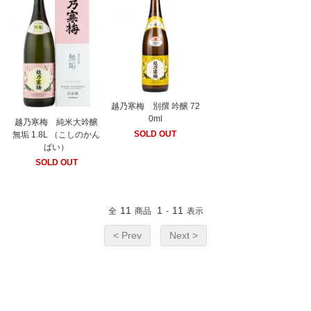
越乃寒梅 別撰 吟醸 72
0ml
越乃寒梅 純米大吟醸
SOLD OUT
無垢 1.8L （こしのかん
ばい）
SOLD OUT
11
1
11
全
商品
-
表示
< Prev
Next >