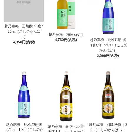
越乃寒梅 乙焼酎 40度7
20ml（こしのかんば
越乃寒梅 梅酒720ml
い）
越乃寒梅 純米吟醸 灑
4,730円(内税)
4,950円(内税)
（さい）720ml（こしの
かんばい）
2,090円(内税)
越乃寒梅 純米吟醸 灑
越乃寒梅 別撰 吟醸 1.8
越乃寒梅 白ラベル 普
（さい）1.8L（こしのか
L （こしのかんばい）
通酒 1.8L （こしのかん