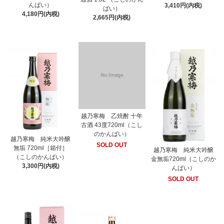
んばい）
3,410円(内税)
ばい）
4,180円(内税)
2,665円(内税)
越乃寒梅 乙焼酎 十年
古酒 43度720ml（こし
のかんばい）
越乃寒梅 純米大吟醸
SOLD OUT
無垢 720ml［箱付］
越乃寒梅 純米大吟醸
（こしのかんばい）
金無垢720ml（こしのか
3,300円(内税)
んばい）
SOLD OUT