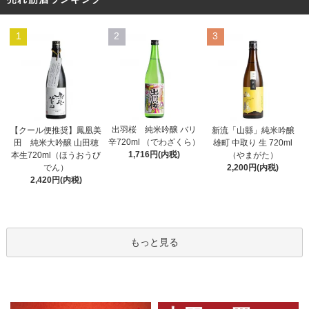
1
2
3
出羽桜 純米吟醸 バリ
【クール便推奨】鳳凰美
新流「山縣」純米吟醸
辛720ml （でわざくら）
田 純米大吟醸 山田穂
雄町 中取り 生 720ml
1,716円(内税)
本生720ml（ほうおうび
（やまがた）
でん）
2,200円(内税)
2,420円(内税)
もっと見る