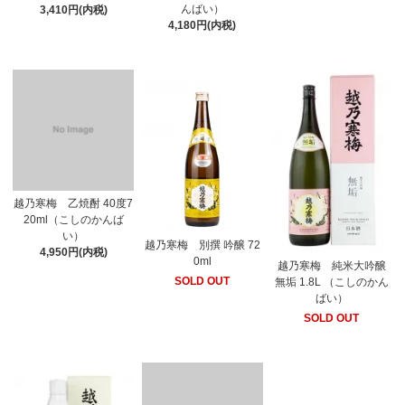
んばい）
3,410円(内税)
4,180円(内税)
越乃寒梅 乙焼酎 40度7
20ml（こしのかんば
い）
越乃寒梅 別撰 吟醸 72
4,950円(内税)
0ml
越乃寒梅 純米大吟醸
SOLD OUT
無垢 1.8L （こしのかん
ばい）
SOLD OUT