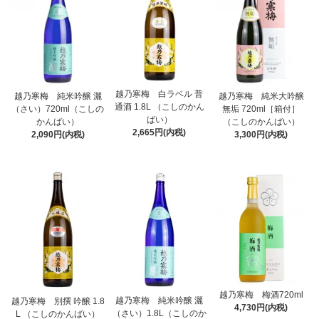
越乃寒梅 白ラベル 普
越乃寒梅 純米吟醸 灑
越乃寒梅 純米大吟醸
通酒 1.8L （こしのかん
（さい）720ml（こしの
無垢 720ml［箱付］
ばい）
かんばい）
（こしのかんばい）
2,665円(内税)
2,090円(内税)
3,300円(内税)
越乃寒梅 梅酒720ml
越乃寒梅 純米吟醸 灑
越乃寒梅 別撰 吟醸 1.8
4,730円(内税)
（さい）1.8L（こしのか
L （こしのかんばい）