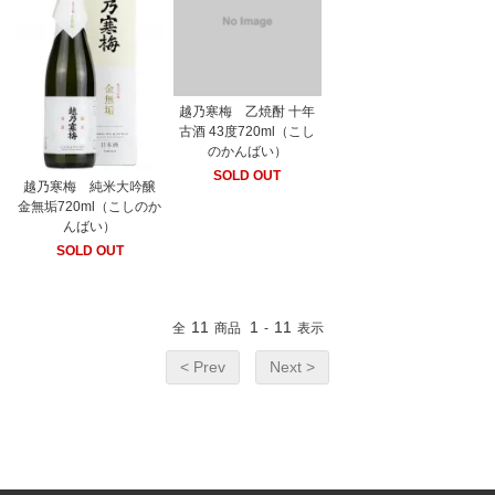
越乃寒梅 乙焼酎 十年
古酒 43度720ml（こし
のかんばい）
SOLD OUT
越乃寒梅 純米大吟醸
金無垢720ml（こしのか
んばい）
SOLD OUT
11
1
11
全
商品
-
表示
< Prev
Next >