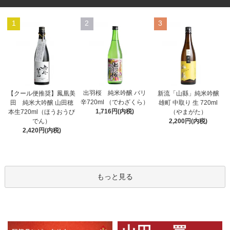
1
2
3
出羽桜 純米吟醸 バリ
【クール便推奨】鳳凰美
新流「山縣」純米吟醸
辛720ml （でわざくら）
田 純米大吟醸 山田穂
雄町 中取り 生 720ml
1,716円(内税)
本生720ml（ほうおうび
（やまがた）
でん）
2,200円(内税)
2,420円(内税)
もっと見る