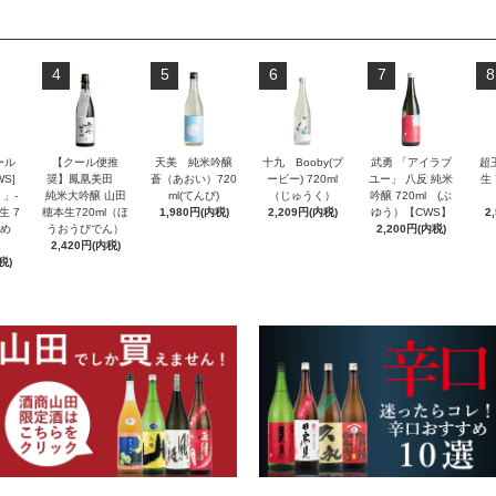
4
5
6
7
8
ール
【クール便推
天美 純米吟醸
十九 Booby(ブ
武勇 「アイラブ
超
S]
奨】鳳凰美田
蒼（あおい）720
ービー) 720ml
ユー」 八反 純米
生 
」-
純米大吟醸 山田
ml(てんび)
（じゅうく）
吟醸 720ml (ぶ
生 7
穂本生720ml（ほ
1,980円(内税)
2,209円(内税)
ゆう）【CWS】
2
んめ
うおうびでん）
2,200円(内税)
2,420円(内税)
税)