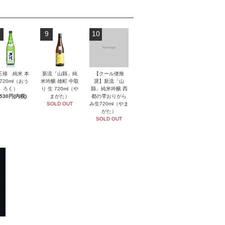
9
10
王祿 純米 本
新流「山縣」純
【クール便推
720ml（おう
米吟醸 雄町 中取
奨】新流「山
ろく）
り 生 720ml（や
縣」純米吟醸 西
,530円(内税)
まがた）
都の雫おりがら
SOLD OUT
み生720ml（やま
がた）
SOLD OUT