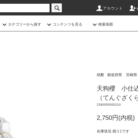
アカウント
カテゴリーから探す
コンテンツを見る
検索画面
焼酎
都道府県
宮崎県
天狗櫻 小仕込
（てんぐざく
2390050000210
2,750円(内税)
在庫状況 残り1です