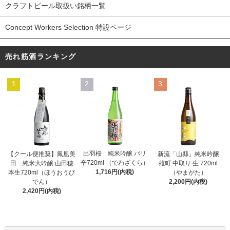
クラフトビール取扱い銘柄一覧
Concept Workers Selection 特設ページ
売れ筋酒ランキング
1
2
3
出羽桜 純米吟醸 バリ
【クール便推奨】鳳凰美
新流「山縣」純米吟醸
辛720ml （でわざくら）
田 純米大吟醸 山田穂
雄町 中取り 生 720ml
1,716円(内税)
本生720ml（ほうおうび
（やまがた）
でん）
2,200円(内税)
2,420円(内税)