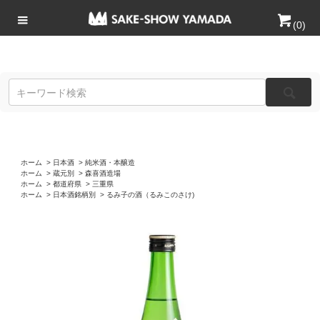
(
0
)
ホーム
>
日本酒
>
純米酒・本醸造
ホーム
>
蔵元別
>
森喜酒造場
ホーム
>
都道府県
>
三重県
ホーム
>
日本酒銘柄別
>
るみ子の酒（るみこのさけ)