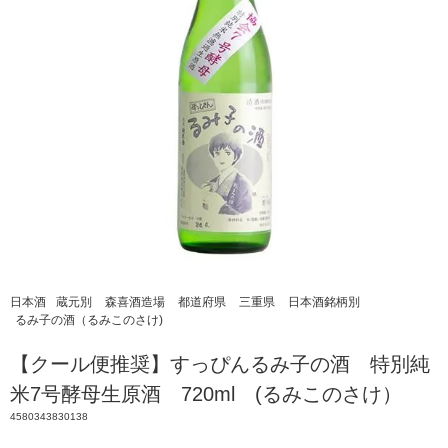
日本酒
蔵元別
森喜酒造場
都道府県
三重県
日本酒銘柄別
るみ子の酒（るみこのさけ)
【クール便推奨】すっぴんるみ子の酒 特別純
米7号酵母生原酒 720ml (るみこのさけ）
4580343830138