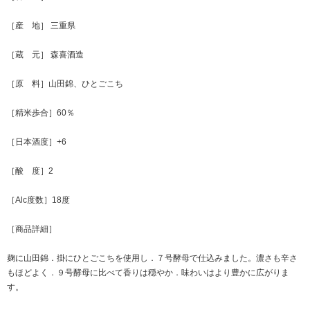
［産 地］ 三重県
［蔵 元］ 森喜酒造
［原 料］山田錦、ひとごこち
［精米歩合］60％
［日本酒度］+6
［酸 度］2
［Alc度数］18度
［商品詳細］
麹に山田錦．掛にひとごこちを使用し．７号酵母で仕込みました。濃さも辛さ
もほどよく．９号酵母に比べて香りは穏やか．味わいはより豊かに広がりま
す。