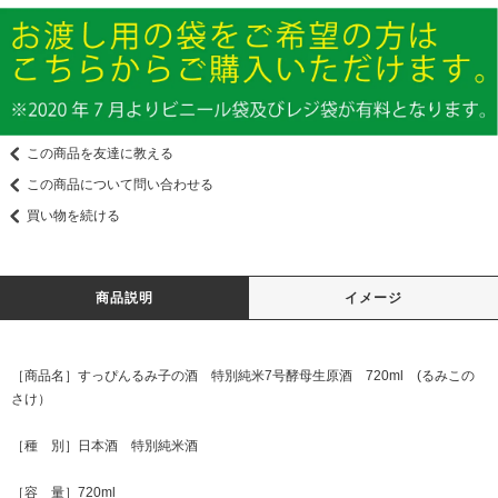
この商品を友達に教える
この商品について問い合わせる
買い物を続ける
商品説明
イメージ
［商品名］すっぴんるみ子の酒 特別純米7号酵母生原酒 720ml (るみこの
さけ）
［種 別］日本酒 特別純米酒
［容 量］720ml