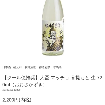
日本酒
蔵元別
牧野酒造
都道府県
群馬県
【クール便推奨】大盃 マッチョ 菩提もと 生 72
0ml（おおさかずき）
4940349343399
2,200円(内税)