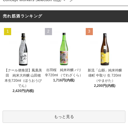
売れ筋酒ランキング
1
2
3
出羽桜 純米吟醸 バリ
【クール便推奨】鳳凰美
新流「山縣」純米吟醸
辛720ml （でわざくら）
田 純米大吟醸 山田穂
雄町 中取り 生 720ml
1,716円(内税)
本生720ml（ほうおうび
（やまがた）
でん）
2,200円(内税)
2,420円(内税)
もっと見る