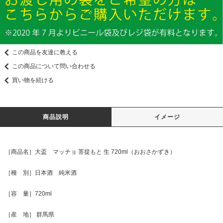
この商品を友達に教える
この商品について問い合わせる
買い物を続ける
商品説明
イメージ
［商品名］大盃 マッチョ 菩提もと 生 720ml（おおさかずき）
［種 別］日本酒 純米酒
［容 量］720ml
［産 地］ 群馬県