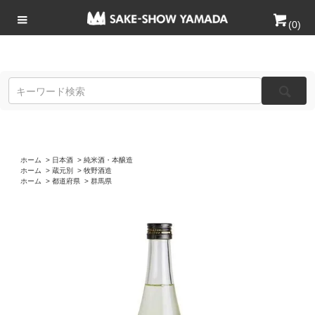
(
0
)
ホーム
>
日本酒
>
純米酒・本醸造
ホーム
>
蔵元別
>
牧野酒造
ホーム
>
都道府県
>
群馬県