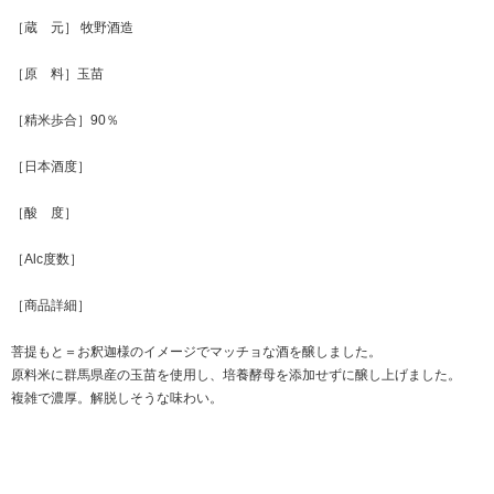
［蔵 元］ 牧野酒造
［原 料］玉苗
［精米歩合］90％
［日本酒度］
［酸 度］
［Alc度数］
［商品詳細］
菩提もと＝お釈迦様のイメージでマッチョな酒を醸しました。
原料米に群馬県産の玉苗を使用し、培養酵母を添加せずに醸し上げました。
複雑で濃厚。解脱しそうな味わい。