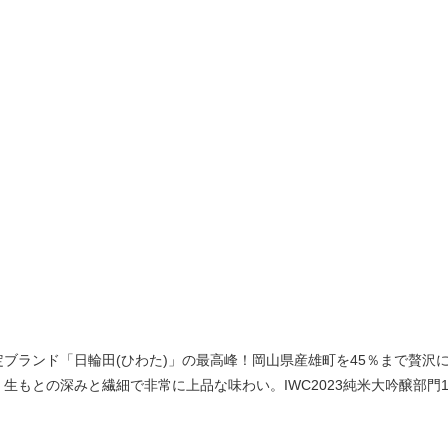
ブランド「日輪田(ひわた)」の最高峰！岡山県産雄町を45％まで贅沢
生もとの深みと繊細で非常に上品な味わい。IWC2023純米大吟醸部門