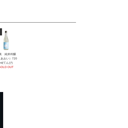
美 純米吟醸
あおい）720
ml(てんび)
SOLD OUT