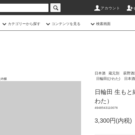
アカウント
カテゴリーから探す
コンテンツを見る
検索画面
日本酒
蔵元別
萩野酒
日輪田(ひわた)
日本酒
大吟醸
日輪田 生もと純
わた）
4948543110076
3,300円(内税)