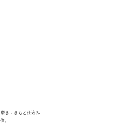
に磨き．きもと仕込み
1位。