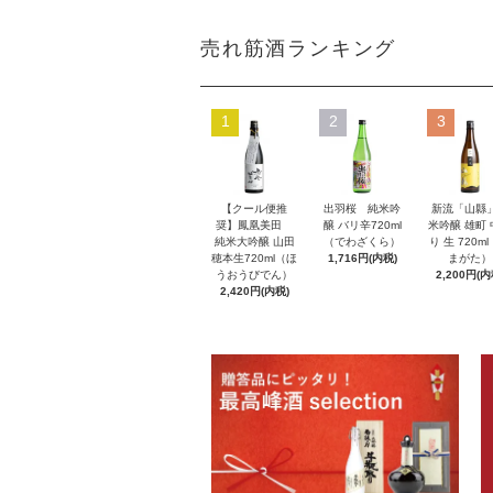
売れ筋酒ランキング
1
2
3
【クール便推
出羽桜 純米吟
新流「山縣
奨】鳳凰美田
醸 バリ辛720ml
米吟醸 雄町
純米大吟醸 山田
（でわざくら）
り 生 720m
穂本生720ml（ほ
1,716円(内税)
まがた）
うおうびでん）
2,200円(内
2,420円(内税)