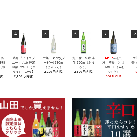
4
5
6
7
8
」純
武勇 「アイラブ
十九 Booby(ブ
超王祿 純米 本
みむろ
天
 中取
ユー」 八反 純米
ービー) 720ml
生 720ml（おう
杉 菩提もと 山
蒼（
l（や
吟醸 720ml (ぶ
（じゅうく）
ろく）
田錦1.8L（みむ
ゆう）【CWS】
2,209円(内税)
2,530円(内税)
ろすぎ）
税)
2,200円(内税)
SOLD OUT