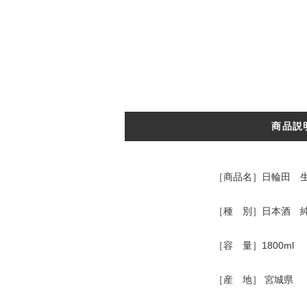
商品説
［商品名］日輪田 生
［種 別］日本酒 
［容 量］1800ml
［産 地］ 宮城県