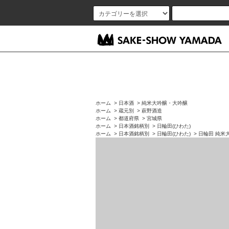
ホーム
>
日本酒
>
純米大吟醸・大吟醸
ホーム
>
蔵元別
>
萩野酒造
ホーム
>
都道府県
>
宮城県
ホーム
>
日本酒銘柄別
>
日輪田(ひわた)
ホーム
>
日本酒銘柄別
>
日輪田(ひわた)
>
日輪田 純米