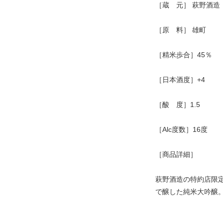
［蔵 元］ 萩野酒造
［原 料］ 雄町
［精米歩合］45％
［日本酒度］+4
［酸 度］1.5
［Alc度数］16度
［商品詳細］
萩野酒造の特約店限定
で醸した純米大吟醸。