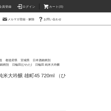
会員登録
ログイン
カート(
0
)
メルマガ登録・解除
お問い合わせ
造
都道府県
宮城県
日本酒銘柄別
銘柄別
日輪田(ひわた)
日輪田 純米大吟醸
米大吟醸 雄町45 720ml （ひ