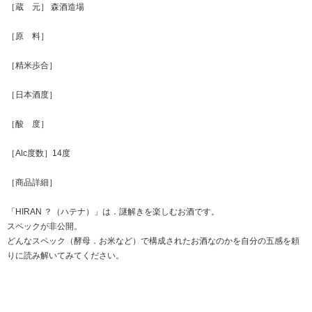
［蔵 元］ 森酒造場
［原 料］
［精米歩合］
［日本酒度］
［酸 度］
［Alc度数］14度
［商品詳細］
「HIRAN ？（ハテナ）」は．謎解きを楽しむお酒です。
スペックが非公開。
どんなスペック（酵母．お米など）で構成されたお酒なのかを自分の五感を頼
りに読み解いてみてください。