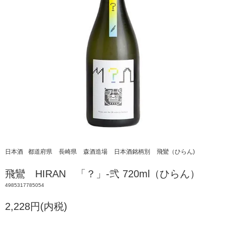
日本酒
都道府県
長崎県
森酒造場
日本酒銘柄別
飛鸞（ひらん)
飛鸞 HIRAN 「？」-弐 720ml（ひらん）
4985317785054
2,228円(内税)