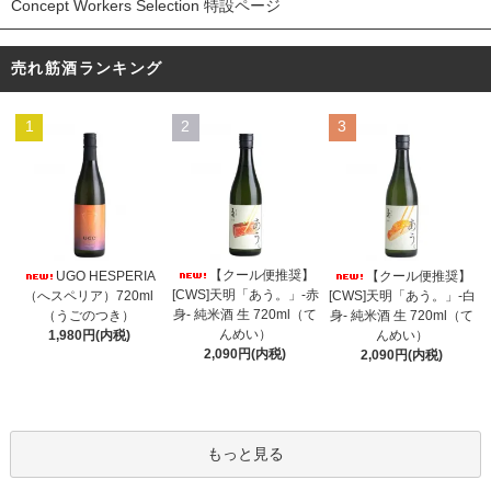
Concept Workers Selection 特設ページ
売れ筋酒ランキング
1
2
3
【クール便推奨】
UGO HESPERIA
【クール便推奨】
[CWS]天明「あう。」-赤
（へスペリア）720ml
[CWS]天明「あう。」-白
身- 純米酒 生 720ml（て
（うごのつき）
身- 純米酒 生 720ml（て
んめい）
1,980円(内税)
んめい）
2,090円(内税)
2,090円(内税)
もっと見る