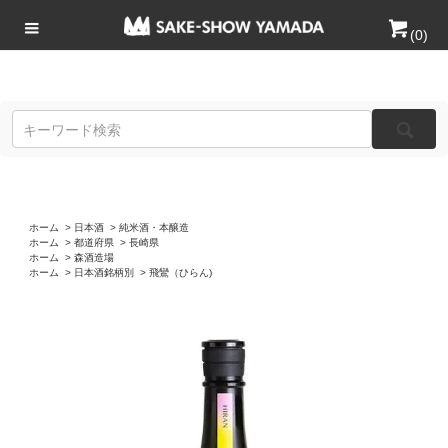
(
0
)
ホーム
>
日本酒
>
純米酒・本醸造
ホーム
>
都道府県
>
長崎県
ホーム
>
森酒造場
ホーム
>
日本酒銘柄別
>
飛鸞（ひらん)