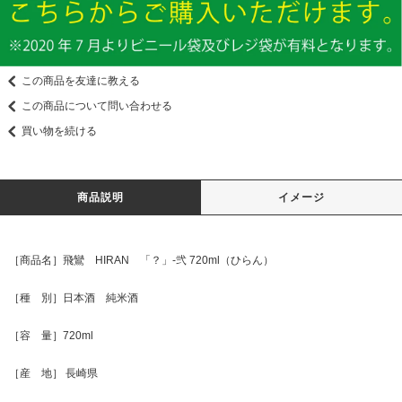
この商品を友達に教える
この商品について問い合わせる
買い物を続ける
商品説明
イメージ
［商品名］飛鸞 HIRAN 「？」-弐 720ml（ひらん）
［種 別］日本酒 純米酒
［容 量］720ml
［産 地］ 長崎県