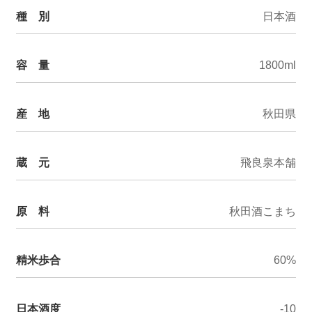
種 別
日本酒
容 量
1800ml
産 地
秋田県
蔵 元
飛良泉本舗
原 料
秋田酒こまち
精米歩合
60%
日本酒度
-10