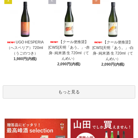
【クール便推奨】
UGO HESPERIA
【クール便推奨】
[CWS]天明「あう。」-赤
（へスペリア）720ml
[CWS]天明「あう。」-白
身- 純米酒 生 720ml（て
（うごのつき）
身- 純米酒 生 720ml（て
んめい）
1,980円(内税)
んめい）
2,090円(内税)
2,090円(内税)
もっと見る