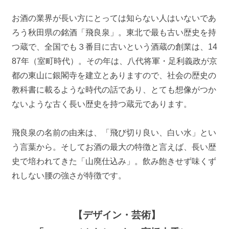
お酒の業界が長い方にとっては知らない人はいないであ
ろう秋田県の銘酒「飛良泉」。東北で最も古い歴史を持
つ蔵で、全国でも３番目に古いという酒蔵の創業は、14
87年（室町時代）。その年は、八代将軍・足利義政が京
都の東山に銀閣寺を建立とありますので、社会の歴史の
教科書に載るような時代の話であり、とても想像がつか
ないような古く長い歴史を持つ蔵元であります。
飛良泉の名前の由来は、「飛び切り良い、白い水」とい
う言葉から。そしてお酒の最大の特徴と言えば、長い歴
史で培われてきた「山廃仕込み」。飲み飽きせず味くず
れしない腰の強さが特徴です。
【デザイン・芸術】