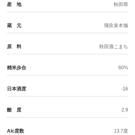
産 地
秋田県
蔵 元
飛良泉本舗
原 料
秋田酒こまち
精米歩合
60%
日本酒度
-16
酸 度
2.9
Alc度数
13.7度