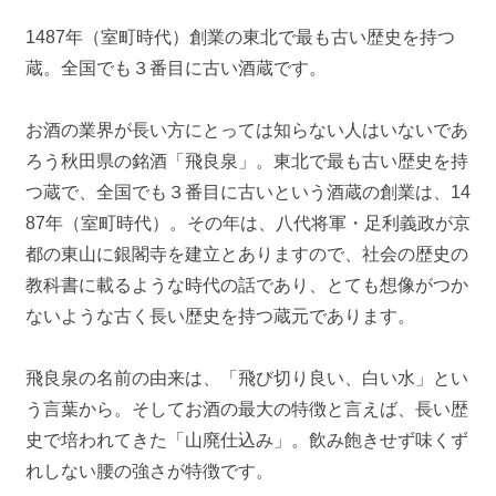
1487年（室町時代）創業の東北で最も古い歴史を持つ
蔵。全国でも３番目に古い酒蔵です。
お酒の業界が長い方にとっては知らない人はいないであ
ろう秋田県の銘酒「飛良泉」。東北で最も古い歴史を持
つ蔵で、全国でも３番目に古いという酒蔵の創業は、14
87年（室町時代）。その年は、八代将軍・足利義政が京
都の東山に銀閣寺を建立とありますので、社会の歴史の
教科書に載るような時代の話であり、とても想像がつか
ないような古く長い歴史を持つ蔵元であります。
飛良泉の名前の由来は、「飛び切り良い、白い水」とい
う言葉から。そしてお酒の最大の特徴と言えば、長い歴
史で培われてきた「山廃仕込み」。飲み飽きせず味くず
れしない腰の強さが特徴です。