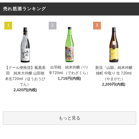
売れ筋酒ランキング
1
2
3
出羽桜 純米吟醸 バリ
【クール便推奨】鳳凰美
新流「山縣」純米吟醸
辛720ml （でわざくら）
田 純米大吟醸 山田穂
雄町 中取り 生 720ml
1,716円(内税)
本生720ml（ほうおうび
（やまがた）
でん）
2,200円(内税)
2,420円(内税)
もっと見る