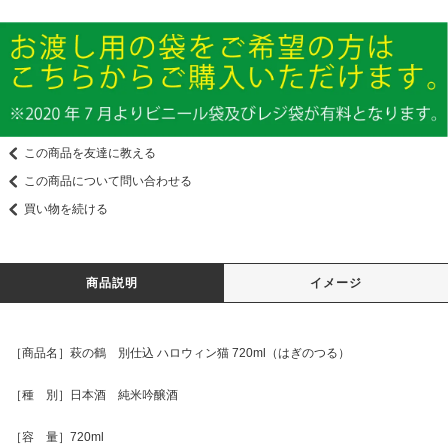
この商品を友達に教える
この商品について問い合わせる
買い物を続ける
商品説明
イメージ
［商品名］萩の鶴 別仕込 ハロウィン猫 720ml（はぎのつる）
［種 別］日本酒 純米吟醸酒
［容 量］720ml