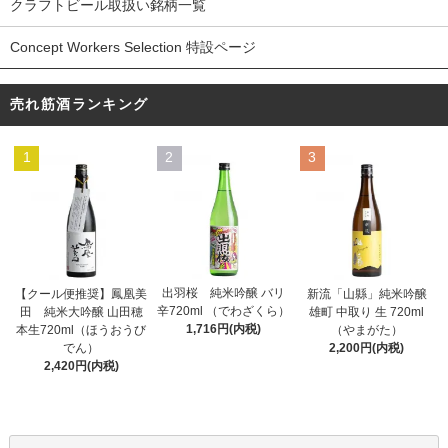
クラフトビール取扱い銘柄一覧
Concept Workers Selection 特設ページ
売れ筋酒ランキング
1
2
3
出羽桜 純米吟醸 バリ
【クール便推奨】鳳凰美
新流「山縣」純米吟醸
辛720ml （でわざくら）
田 純米大吟醸 山田穂
雄町 中取り 生 720ml
1,716円(内税)
本生720ml（ほうおうび
（やまがた）
でん）
2,200円(内税)
2,420円(内税)