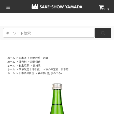
(
0
)
ホーム
>
日本酒
>
純米吟醸・吟醸
ホーム
>
蔵元別
>
萩野酒造
ホーム
>
都道府県
>
宮城県
ホーム
>
季節限定【日本酒】
>
秋の限定酒 日本酒
ホーム
>
日本酒銘柄別
>
萩の鶴（はぎのつる)