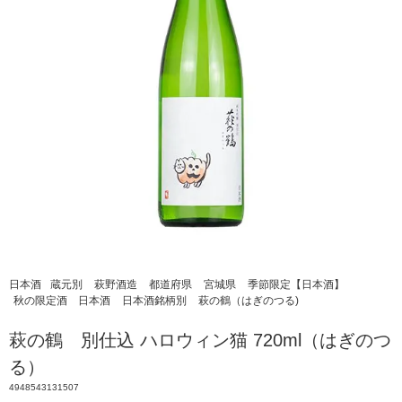
日本酒
蔵元別
萩野酒造
都道府県
宮城県
季節限定【日本酒】
秋の限定酒 日本酒
日本酒銘柄別
萩の鶴（はぎのつる)
萩の鶴 別仕込 ハロウィン猫 720ml（はぎのつ
る）
4948543131507