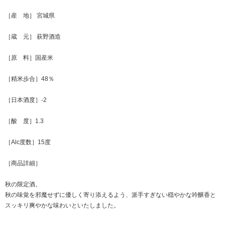
［産 地］ 宮城県
［蔵 元］ 萩野酒造
［原 料］国産米
［精米歩合］48％
［日本酒度］-2
［酸 度］1.3
［Alc度数］15度
［商品詳細］
秋の限定酒。
秋の味覚を邪魔せずに優しく寄り添えるよう、派手すぎない穏やかな吟醸香と
スッキリ爽やかな味わいといたしました。