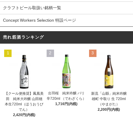
クラフトビール取扱い銘柄一覧
Concept Workers Selection 特設ページ
売れ筋酒ランキング
1
2
3
出羽桜 純米吟醸 バリ
【クール便推奨】鳳凰美
新流「山縣」純米吟醸
辛720ml （でわざくら）
田 純米大吟醸 山田穂
雄町 中取り 生 720ml
1,716円(内税)
本生720ml（ほうおうび
（やまがた）
でん）
2,200円(内税)
2,420円(内税)