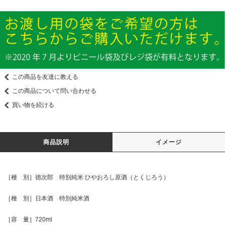
この商品を友達に教える
この商品について問い合わせる
買い物を続ける
商品説明
イメージ
［種 別］徳次郎 特別純米 ひやおろし原酒（とくじろう）
［種 別］日本酒 特別純米酒
［容 量］720ml