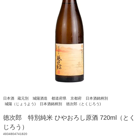
日本酒
蔵元別
城陽酒造
都道府県
京都府
日本酒銘柄別
城陽（じょうよう)
日本酒銘柄別
徳次郎（とくじろう)
徳次郎 特別純米 ひやおろし原酒 720ml（とく
じろう）
4934804741820