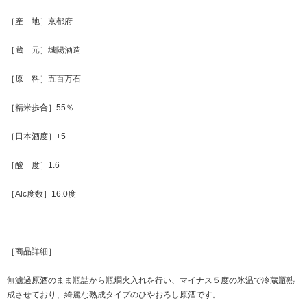
［産 地］京都府
［蔵 元］城陽酒造
［原 料］五百万石
［精米歩合］55％
［日本酒度］+5
［酸 度］1.6
［Alc度数］16.0度
［商品詳細］
無濾過原酒のまま瓶詰から瓶燗火入れを行い、マイナス５度の氷温で冷蔵瓶熟
成させており、綺麗な熟成タイプのひやおろし原酒です。