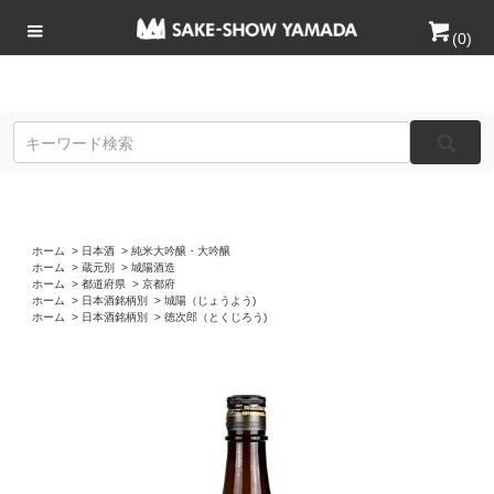
(
0
)
ホーム
>
日本酒
>
純米大吟醸・大吟醸
ホーム
>
蔵元別
>
城陽酒造
ホーム
>
都道府県
>
京都府
ホーム
>
日本酒銘柄別
>
城陽（じょうよう)
ホーム
>
日本酒銘柄別
>
徳次郎（とくじろう)